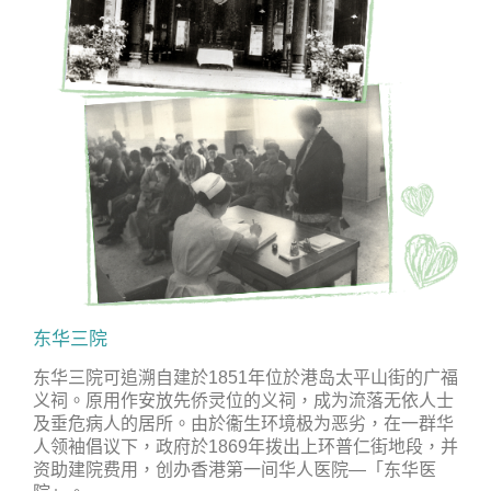
东华三院
东华三院可追溯自建於1851年位於港岛太平山街的广福
义祠。原用作安放先侨灵位的义祠，成为流落无依人士
及垂危病人的居所。由於衞生环境极为恶劣，在一群华
人领袖倡议下，政府於1869年拨出上环普仁街地段，并
资助建院费用，创办香港第一间华人医院—「东华医