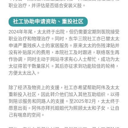
职业治疗，并评估是否适合安装义肢。
社工协助申请资助、重投社区
2024年年尾，太太终于出院，但仍需要定期到医院接受
职业治疗和物理治疗。同时，东华三院社工亦已替太太
申请严重残疾人士的家居服务。原来太太的伤残津贴并
没有补贴尿片的费用，本院社工及时跟进，联络医生再
作协调，同时主动于网站寻求有心人士帮忙，成功为太
太征得若干数量尿片。其后亦征求到功能较佳的轮椅，
方便太太出入。
除了经济及物资上的支援，社工亦希望帮助阿伟及太太
重新投入社区，因此转介他们加入其他互助组织，以得
到陪诊服务和同路人的支援。至2025年2月，太太终于
愿意出街。阿伟亦拜托姐姐代为照顾太太和子女，让自
己有喘息的空间。