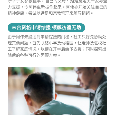
所幸子女都很懂事，自己的父母、姐姐及姐夫一家亦全
力支援，令阿伟重新振作起来。阿伟亦开始关注自己的
精神健康，尝试以远足和宗教哲理来疏导情绪。
未合资格申请综援 顿感彷徨无助
由于阿伟未能达到申请综援的门槛，社工只好先协助处
理其他问题，首先联络小学及幼稚园，让老师及驻校社
工了解家庭情况，以便在开学后给予支援；同时探索出
院后的各种可行的照顾方案。