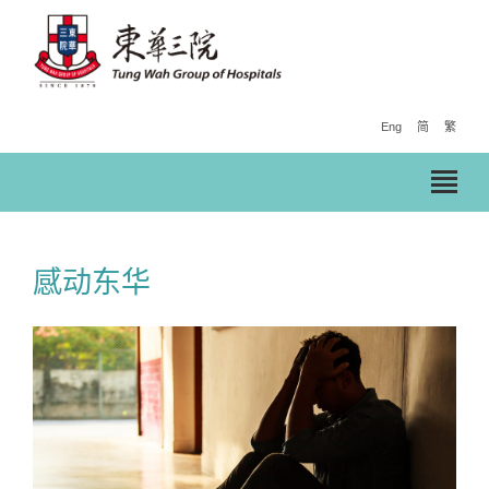
Eng
简
繁
感动东华