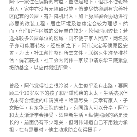
阿伟一家住在偏僻的村屋，虽然是地下，但亦不便轮椅
出入，家中亦没有无障碍设施。倘能尽快搬到有完善社
区配套的公屋，有升降机出入，加上房屋署会协助进行
必要的改装工程，居住环境及复康定会较为理想。然
而，他们所住区域的公屋单位较少，轮候时间较长；若
选择较多公屋单位的区域，则不便于家人照应，两名孩
子亦可能要转校。经权衡之下，阿伟决定等候原区安
置。为此，社工帮忙整理所需文件，联络医生准备推荐
信。倘若获批，社工会为阿伟一家续申请东华三院紧急
援助基金，以应付搬迁所需。
曾经，阿伟觉得社会很冷漠，人生似乎没有出路，要照
顾三个10岁以下的孩子和严重残疾的太太，生活拮据但
仍未符合综援的申请资格。绝望尽头，庆幸有家人、子
女陪伴，有东华三院的支持，有同路人可以分享，阿伟
和太太渐渐学会接受、适应新生活。纵使照顾的路是漫
长的，前面仍有不少难关，但阿伟知道自己不用独力承
担。在有需要时，他主动求助会获得援手。