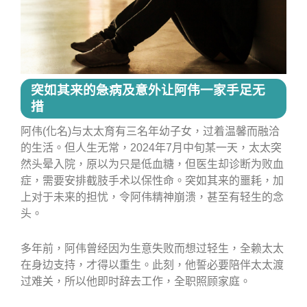
突如其来的急病及意外让阿伟一家手足无
措
阿伟(化名)与太太育有三名年幼子女，过着温馨而融洽
的生活。但人生无常，2024年7月中旬某一天，太太突
然头晕入院，原以为只是低血糖，但医生却诊断为败血
症，需要安排截肢手术以保性命。突如其来的噩耗，加
上对于未来的担忧，令阿伟精神崩溃，甚至有轻生的念
头。
多年前，阿伟曾经因为生意失败而想过轻生，全赖太太
在身边支持，才得以重生。此刻，他誓必要陪伴太太渡
过难关，所以他即时辞去工作，全职照顾家庭。