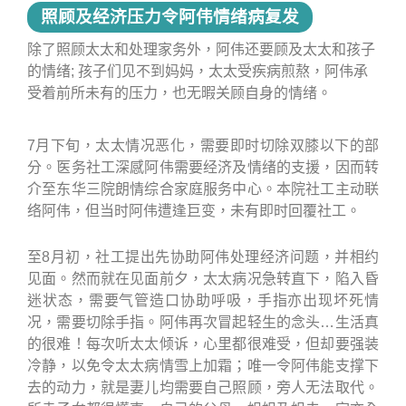
照顾及经济压力令阿伟情绪病复发
除了照顾太太和处理家务外，阿伟还要顾及太太和孩子
的情绪; 孩子们见不到妈妈，太太受疾病煎熬，阿伟承
受着前所未有的压力，也无暇关顾自身的情绪。
7月下旬，太太情况恶化，需要即时切除双膝以下的部
分。医务社工深感阿伟需要经济及情绪的支援，因而转
介至东华三院朗情综合家庭服务中心。本院社工主动联
络阿伟，但当时阿伟遭逢巨变，未有即时回覆社工。
至8月初，社工提出先协助阿伟处理经济问题，并相约
见面。然而就在见面前夕，太太病况急转直下，陷入昏
迷状态，需要气管造口协助呼吸，手指亦出现坏死情
况，需要切除手指。阿伟再次冒起轻生的念头…生活真
的很难！每次听太太倾诉，心里都很难受，但却要强装
冷静，以免令太太病情雪上加霜；唯一令阿伟能支撑下
去的动力，就是妻儿均需要自己照顾，旁人无法取代。