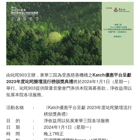
由叱咤903主辦，東華三院為受惠慈善機構之
Katch
優惠平台呈獻
2023
年度叱咤樂壇流行榜頒獎典禮
將於2024年1月1日（星期一）
舉行。叱咤903提供限量音樂會門券供本院籌募善款，淨收益用以
拓展本院各項服務。
活動名稱
：
《Katch優惠平台呈獻 2023年度叱咤樂壇流行
榜頒獎典禮》
目 的
：
淨收益用以拓展東華三院各項服務
日 期
：
2024年1月1日（星期一）
時 間
：
晚上7時正
地 點
：
亞洲國際博覽館Arena（1號展館）