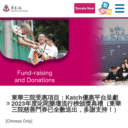
Skip to content
Donate Now
東華三院受惠項目：Katch優惠平台呈獻
2023年度叱咤樂壇流行榜頒獎典禮（東華
三院慈善門券已全數送出，多謝支持！）
[Chinese Only]