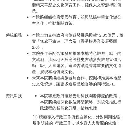
繼續東華歷史文化保育工作，確保人文資源得以傳
承。
本院將繼續推廣愛國教育，並與弘揚中華文化辦公
室合作，推動相關政策。
傳統服務
本院全力支持政府向旅遊發展局撥款12.35億元，落
實「無處不旅遊」理念及《香港旅遊業發展藍圖
2.0》。
本院多年來配合旅發局推動本地特色旅遊，轄下的
文武廟、油麻地天后廟等歷史古蹟參與旅遊宣傳活
動，吸引大量遊客。這些古蹟是香港重要的文化遺
產，展現本地傳統文化。
未來本院將繼續與旅發局合作，挖掘和推廣本地歷
史文化資源，讓更多遊客體驗香港的獨特魅力。
資訊科技
本院響應政府推動善用科技開源節流的政策，
本院將繼續深化數位轉型策略，系統化推動行
政流程的智能化升級。措施包括：
(1) 積極導入行政工作流程自動化，針對周期性強、
規則明確的 行政工作，減少對人力資源的依賴：