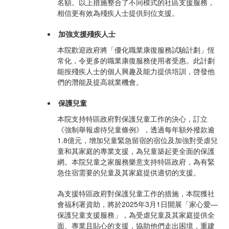
名額。以上措施整合了不同模式的社區支援服務，
相信更有效為殘疾人士提供到位支援。
加強支援殘疾人士
本院歡迎政府將「優化職業康復服務試驗計劃」恆
常化，令更多的職業康復服務使用者受惠。此計劃
能按殘疾人士的個人興趣及能力提供培訓，啓發他
們的潛能及提高就業機會。
保護兒童
本院支持特區政府對保護兒童工作的決心，訂立
《強制舉報虐待兒童條例》，透過每年額外撥款逾
1.8億元，增加兒童緊急留宿的宿位及加強對受虐兒
童和其家庭的專業支援，為兒童築起更全面的保護
網。本院兒童之家服務樂意支持特區政府，為有緊
急住宿需要的兒童及其家庭提供適切的支援。
為支援特區政府對保護兒童工作的措施，本院獲社
會福利署資助，將於2025年3月1日開展「家心愛—
保護兒童支援服務」，為受虐兒童及其家庭提供全
面、專業且貼心的支援，協助他們走出困境，重建