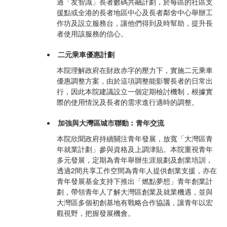
過「友智識」長者數碼共融計劃，於每區的社區支
援點或全港的長者地區中心及長者鄰舍中心舉辦工
作坊及設立服務台，讓他們得到及時幫助，提升長
者使用該服務的信心。
二元乘車優惠計劃
本院理解政府在財政赤字的壓力下，實施二元乘車
優惠調整方案，由於這項調整能影響長者的日常出
行，因此本院建議設立一個定期檢討機制，根據實
際的使用情況及長者的需求進行適時的調整。
加強與大灣區城市聯動︰青年交流
本院欣聞政府持續關注青年發展，放寬「大灣區青
年就業計劃」參與資格及上調津貼。本院重視青年
多元發展，定期為青年舉辦生涯規劃及創業培訓，
透過2間共享工作空間為青年人提供創業支援，亦在
青年發展基金支持下推出「燃點夢想」青年創業計
劃，帶領青年人了解大灣區創業及就業機遇，並與
大灣區多個初創基地有戰略合作協議，讓青年以宏
觀視野，把握發展機會。