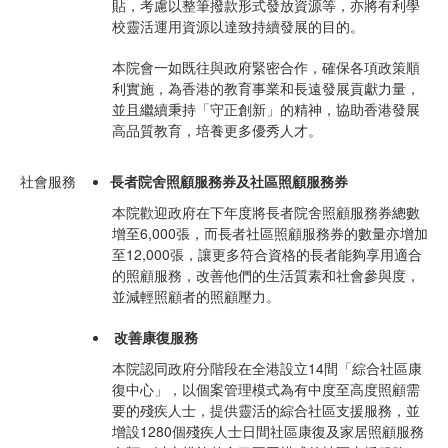
貼，考慮以整筆撥款形式發放資源等，亦將有利學
校靈活運用資源以達致持續發展的目的。
本院會一如既往與政府緊密合作，確保各項政策順
利實施，為香港的教育事業和長遠發展貢獻力量，
並且繼續秉持「守正創新」的精神，協助香港發展
高品質教育，培養更多優秀人才。
社會服務
長者院舍照顧服務券及社區照顧服務券
本院歡迎政府在下年度將長者院舍照顧服務券總數
增至6,000張，而長者社區照顧服務券的數量亦增加
至12,000張，讓更多符合資格的長者能夠享用適合
的照顧服務，改善他們的生活質素和社會參與度，
並減輕照顧者的照顧壓力。
改善康復服務
本院認同政府分階段在全港設立14間「綜合社區康
復中心」，以個案管理模式為有中度至高度照顧需
要的殘疾人士，提供靈活的綜合社區支援服務，並
增設1280個殘疾人士日間社區康復及家居照顧服務