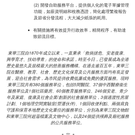
(2) 開發自助服務平台，提供個人化的電子單據管理
功能，如薪資明細和稅務憑證，簡化處理繁複報告
及節省分發流程，大大減少紙張的耗用。
有關措施將有效提升行政效率，精簡程序，有助達
致節流目標。
東華三院自
1870
年成立以來，一直秉承「救病拯危、安老復康、
興學育才、扶幼導青」的使命和承諾，時至今日，已發展成為全港
歷史最悠久及規模最大的慈善服務機構。在過去逾百五年，東華三
院在醫療、教育、社會、歷史文化保育及公共服務方面均有長足發
展，迎合社會需求，為市民提供收費低廉或免費的優質服務。現時
東華三院共有
380
個服務單位，包括
5
間醫院、
37
個中西醫療衞生
服務單位及
1
個社區藥房、
60
個教育服務單位、
246
個安老、青少
年及家庭、復康及社會企業
/
創新的社會服務單位，
3
個過渡性房屋
計劃、
1
個地理空間實驗室
(
營運伙伴
)
、
1
個回收便利點、兩個肩負
守護和保育本地歷史文化重任的服務單位，分別為東華三院文物館
和東華三院何超蕸檔案及文物中心，以及
24
個提供殯葬及廟祀服務
的公共服務單位。
＊ 完 ＊