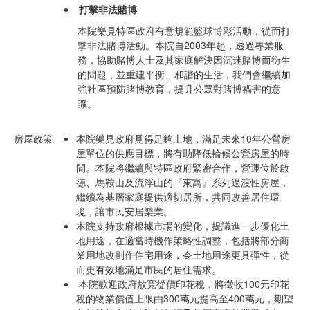
打擊非法賭博
本院樂見特區政府有意規範籃球博彩活動，從而打
撃非法賭博活動。本院自2003年起，透過專業服
務，協助賭博人士及其家庭解決因沉迷賭博而衍生
的問題，並重建平衡、和諧的生活，我們會繼續加
強社區預防賭博教育，提升公眾對賭博禍害的意
識。
房屋政策
本院樂見政府覓得足夠土地，滿足未來10年公營房
屋單位的供應目標，將有助降低輪候公營房屋的時
間。本院將繼續與特區政府緊密合作，營運位於啟
德、馬鞍山及流浮山的『東寓』系列過渡性房屋，
繼續為基層家庭提供適切居所，共同改善居住環
境，讓市民安居樂業。
本院支持政府根據市場的變化，提議進一步優化土
地用途，在適當時機作策略性調整，包括將部分商
業用地改劃作住宅用途，令土地用途更具彈性，從
而更有效地滿足市民的居住需求。
本院歡迎政府放寬從價印花稅，將徵收100元印花
稅的物業價值上限由300萬元提高至400萬元，期望