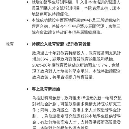
就增加醫學生培訓學額、引入非本地培訓的醫護人
員及開展人才交流培訓項目，本院表示支持，讓本
地醫療可以持續優化。
本院成功競投中西區地區康健中心及三所樂妍站的
營運合約，將於今年年中起逐步展開營運，東華三
院亦會繼續支持政府各項基層醫療服務。
教育
持續投入教育資源
提升教育質量
政府過去十年對教育持續投入，教育經常開支累計
增加36%，顯示政府對優質教育的重視和承擔。
2025-26年度教育撥款佔政府總開支13.7%，也體
現了政府對人才培養的堅定承諾。本院將繼續配合
政府政策，善用資源提升教育質量。
專上教育新措施
為推動科研創新，政府推出15億元的新一輪研究配
對補助金計劃，可望鼓勵更多機構支持院校研究工
作；同時，政府設立「香港未來人才深造獎學金計
劃」，為修讀指定研究院課程的本地學生提供獎學
金，有助於培養高端人才，支持香港經濟高質量發
展。本院對此等措施均深表歡迎。