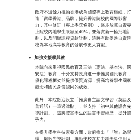
政府不遺餘力推動香港成為國際專上教育樞紐，打
造「留學香港」品牌，提升香港院校的國際影響
力，其中修訂《專上學院條例》，逐步放寬自資專
上院校內地學生限額至40%，並落實新一輪批地計
劃，以及開辦課程貸款計劃，這將有助促進自資院
校為本地高等教育的發展作更大貢獻。
加強支援學與教
本院向來重視國民教育及三法〈憲法、基本法、國
安法〉教育，十分支持政府進一步推展國民教育，
優化課程框架並提供優質資源，提高培養學生國家
觀念和國民身份認同的成效。
此外，本院歡迎設立「推廣自主語文學習（英語及
普通話）一筆過津貼」，並支持「初中其他語言先
導計劃」。這將豐富學生的語言學習經歷，提升競
爭力。
在提升學生科技素養方面，政府推出「『智』為學
理」撥款先導計劃，推動學校在初中科學科使用人