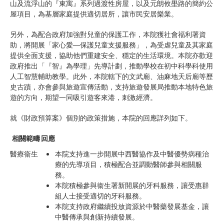
山及流浮山的『東寓』系列過渡性房屋，以及元朗攸壆路的簡約公
屋項目，為基層家庭提供適切居所，讓市民安居樂業。
另外，為配合政府加強對兒童的保護工作，本院獲社會福利署資
助，將開展「家心愛—保護兒童支援服務」，為受虐兒童及其家庭
提供全面支援，協助他們重建安全、穩定的生活環境。本院亦歡迎
政府推出「『智』為學理」先導計劃，推動學校在初中科學科使用
人工智慧輔助教學。此外，本院轄下的文武廟、油麻地天后廟等歷
史古蹟，亦會參與旅遊宣傳活動，支持旅遊發展局推動本地特色旅
遊的方向，期望一同吸引遊客來港，刺激經濟。
就《財政預算案》個別的政策措施，本院的回應詳列如下。
相關範疇
回應
醫療衞生
本院支持進一步開展中西醫協作及中醫優勢病種治
療的先導項目，積極配合並調動醫師參與相關服
務。
本院積極參與衞生署新開展的牙科服務，讓受惠群
組人士接受適切的牙科服務。
本院支持政府繼續投放資源於中醫藥發展基金，讓
中醫傳承與創新持續發展。