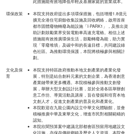
此措施能有效地降低年輕及基層家庭的置業成本。
環保政策
本院支持政府提出多項環保措施，包括增撥1.8億元
擴充全港住宅廚餘收集設施及回收網絡，啟用首座
都市固體廢物轉廢為能設施「I·PARK1」，及推出資
助計劃鼓勵業界安裝電動車高速充電樁。相信上述
措施能有效推廣環保生活，鼓勵轉廢為能，助力實
現「零廢堆填」及碳中和的長遠目標，共同建設綠
色社區。為推動環境保護，本院將積極參與相關計
劃。
文化及保
本院支持特區政府推動本地文創產業的產業化發
育
展，特別是結合創科元素的文創企業，為香港創意
產業鏈帶來更多機遇。本院積極參與推動文創發
展，舉辦大型文創設計比賽，並於全港各區舉辦創
意工作坊、導賞活動及講座，旨在發掘和培育本地
文創人才，促進文創產業的普及化和產業化。
本院歡迎在九龍公園內設立中華文化體驗館，並會
積極推廣中華及東華文化，增進市民對相關範疇的
認知。
本院欣聞預算案中建議北部都會區預留用地建設文
化設施，亦保存傳統鄉鎮及歷史人文資源。本院會