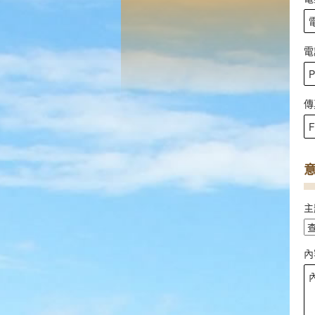
電
傳
主
內