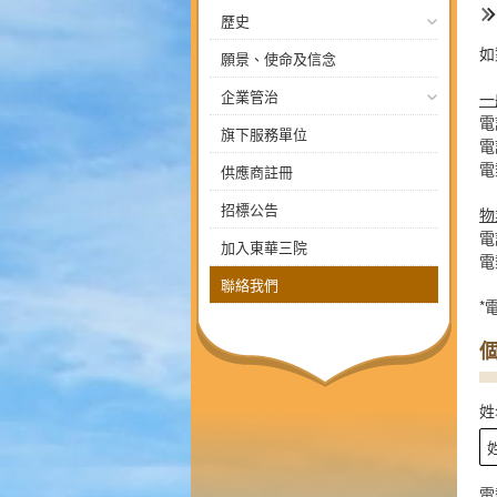
歷史
如
願景、使命及信念
企業管治
一
電話
旗下服務單位
電
電
供應商註冊
招標公告
物
電話
加入東華三院
電
聯絡我們
*
姓
電