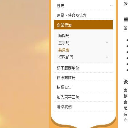
歷史
願景、使命及信念
企業管治
董
顧問局
董事局
委員會
行政部門
旗下服務單位
供應商註冊
招標公告
東
轄
加入東華三院
會
聯絡我們
服
有
立