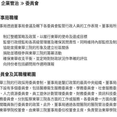
企業管治
委員會
董事局職權
事局透過董事局會議及轄下各委員會監管行政人員的工作表現。董事局所
制訂整體策略及政策，以履行東華的使命及達成目標
監督行政總監和各高級管理層及確保其問責性，同時維持內部監控及制
協助宣揚東華三院的形象及建立社區關係
捐助並積極參與東華三院的籌募活動
確保東華收支平衡，並定時對財政狀況作準確的評估
向持份者包括顧問局作適時匯報
委員會及其職權範圍
華三院的行政採用委員會制，董事局是釐訂政策的最高中央組織。董事局
下設有多個委員會，包括醫療衞生服務委員會、學務委員會、社會服務委
、人力資源委員會、員工退休計劃管理委員會、財務委員會、資訊科技委
務委員會，分別監察東華三院各方面的工作或服務。各委員會一方面向董
關職員執行委員會的政策。此外，董事局通過各間醫院的醫院管治委員會
東華學院校董會，由東華三院董事局委任校董會主席，負責管治東華學院