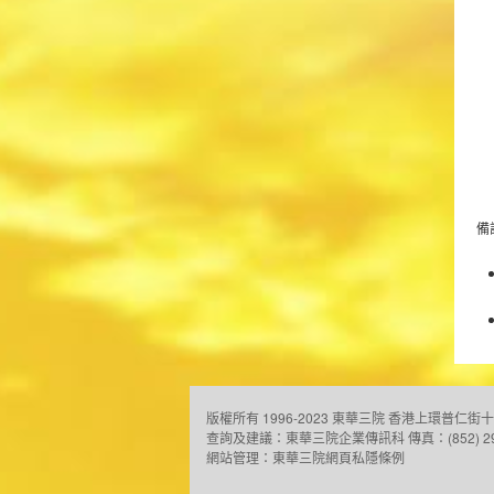
備
版權所有 1996-2023 東華三院
香港上環普仁街十
查詢及建議：
東華三院企業傳訊科
傳真：(852) 2
網站管理：
東華三院網頁私隱條例