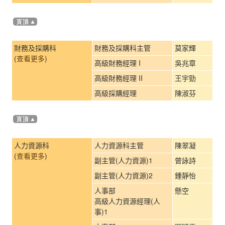
財務及採購科
財務及採購科主管
莫家輝
(
查看更多
)
高級財務經理 I
吳兆章
高級財務經理 II
王宇勁
高級採購經理
陳淑芬
人力資源科
人力資源科主管
陳翠凝
(
查看更多
)
副主管(人力資源)1
曾詠詩
副主管(人力資源)2
鍾靜怡
人事部
懸空
高級人力資源經理(人
事)1