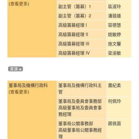
(
查看更多
)
副主管（籌募）1
區淑玲
副主管（籌募）2
潘競雄
高級籌募經理 I
容德慧
高級籌募經理 II
姚敏婷
高級籌募經理 III
施文馨
高級籌募經理 IV
梁渝敏
董事局及機構行政科
董事局及機構行政科主
蕭紀柔
(
查看更多
)
管
董事局及委員會事務部
何佩玲
高級董事局及委員會事
務經理
董事局公關事務部
蔣佩茵
高級董事局公關事務經
理