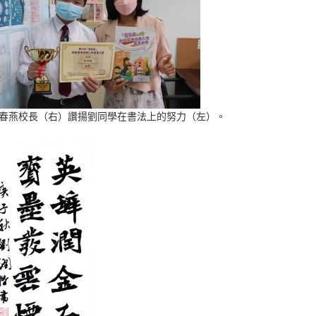
春燕校長（右）讚揚劉同學在書法上的努力（左）。