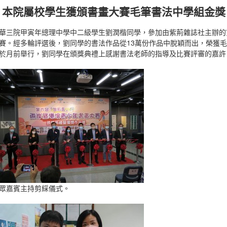
本院屬校學生獲頒書畫大賽毛筆書法中學組金獎
華三院甲寅年總理中學中二級學生劉潤楷同學，參加由紫荊雜誌社主辦的
賽。經多輪評選後，劉同學的書法作品從13萬份作品中脫穎而出，榮獲
於月前舉行，劉同學在頒獎典禮上感謝書法老師的指導及比賽評審的嘉許
眾嘉賓主持剪綵儀式。