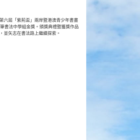
第六屆「紫荊盃」兩岸暨港澳青少年書畫
毛筆書法中學組金獎。頒獎典禮暨獲獎作品
，並矢志在書法路上繼續探索。