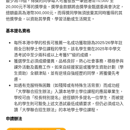
最少為15個，得獎的同學每人可獲發放一筆過港幣10,000 至
20,000元不等的獎學金。獎學金款額將由獎學金甄選委員會決定，
總額最高為港幣300,000元。而得獎同學無須放棄其同時獲得的其
他獎學金，以資助其學費、學習活動或生活開支。
基本提名資格
每所本港中學的校長可推薦一名成功獲取錄為2025/26學年註
冊全日制學士學位課程的學生，該名學生需在2025年中學文
憑考試中至少兩科或以上考獲5**級的成績。
獲選學生必須成績優異，品格良好，熱心社會事務，積極參與
課外活動及義務工作。如來自綜援家庭或獲學生資助計劃（學
生資助）全額津貼，並有逆境自強經歷的同學，將獲優先考
慮。
如遇有克服特殊困難（如殘障或有特殊生活背景）而成功經
「大學聯合招生辦法」入讀本地學士學位課程的應屆畢業生，
學校可由「校長特別提名」途徑額外多提名一位學生，而被提
名的學生則可豁免上述文憑試最低成績要求，但仍必須成功入
讀「大學聯合招生辦法」的本地學士學位課程。
申請辦法