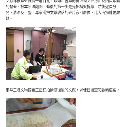
文獻都被蟲蛀蝕得千瘡百孔，蟲卵和書蟲的排泄物又把封面及內頁緊緊
的黏著，根本無法翻閱。修復的第一步是先把檔案拆線，然後逐頁分
開，清潔及平整。專家說把文獻散落的碎片嵌回原位，比大海撈針更艱
難。
東華三院文物館義工正在拍攝修復後的文獻，以便日後查閱數碼檔案。