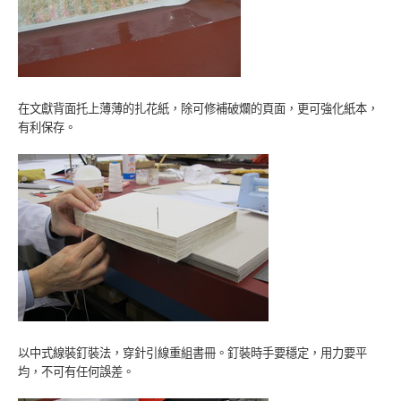
在文獻背面托上薄薄的扎花紙，除可修補破爛的頁面，更可強化紙本，
有利保存。
以中式線裝釘裝法，穿針引線重組書冊。釘裝時手要穩定，用力要平
均，不可有任何誤差。