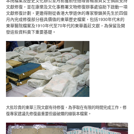
本院檔案及歷史文化辦公室月前獲前任總理曾楊淑貞女士捐款支持
文獻修復，並在康樂及文化事務署文物修復辦事處協助下啟動一項
文獻修復計劃，更邀得剛從香港大學退休的專家黎鎮英先生於四個
月內完成修復部分極具價值的東華歷史檔案，包括1930年代末的
東華醫院檔案及1910年代至70年代的東華義莊文獻，為保留及開
發這些資料奠下重要基礎。
大批珍貴的東華三院文獻有待修復，為爭取在有限的時間完成工作，修
復專家建議先修復最重要但最破爛的線裝本檔案。