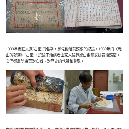
1933年義莊文獻(右圖)的名字，是先僑落葉歸根的紀錄。1939年的《義
山碑號簿》(左圖)，記錄不治病者由家人殮葬或由東華安排最後歸宿。
它們都反映東華對亡者、對歷史的執著和尊敬。