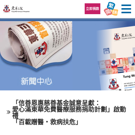
跳至內容區
立即捐款
「信善恩惠慈善基金誠意呈獻：
愛心滿東華免費醫療服務捐助計劃」啟動
禮
「百載贈醫‧救病扶危」