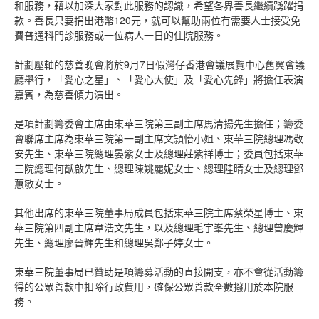
和服務，藉以加深大家對此服務的認識，希望各界善長繼續踴躍捐
款。善長只要捐出港幣120元，就可以幫助兩位有需要人士接受免
費普通科門診服務或一位病人一日的住院服務。
計劃壓軸的慈善晚會將於9月7日假灣仔香港會議展覽中心舊翼會議
廳舉行，「愛心之星」、「愛心大使」及「愛心先鋒」將擔任表演
嘉賓，為慈善傾力演出。
是項計劃籌委會主席由東華三院第三副主席馬清揚先生擔任；籌委
會聯席主席為東華三院第一副主席文頴怡小姐、東華三院總理馮敬
安先生、東華三院總理晏紫女士及總理莊紫祥博士；委員包括東華
三院總理何猷啟先生、總理陳姚麗妮女士、總理陸晴女士及總理鄧
蕙敏女士。
其他出席的東華三院董事局成員包括東華三院主席蔡榮星博士、東
華三院第四副主席韋浩文先生，以及總理毛宇峯先生、總理曾慶輝
先生、總理廖晉輝先生和總理吳鄭子婷女士。
東華三院董事局已贊助是項籌募活動的直接開支，亦不會從活動籌
得的公眾善款中扣除行政費用，確保公眾善款全數撥用於本院服
務。