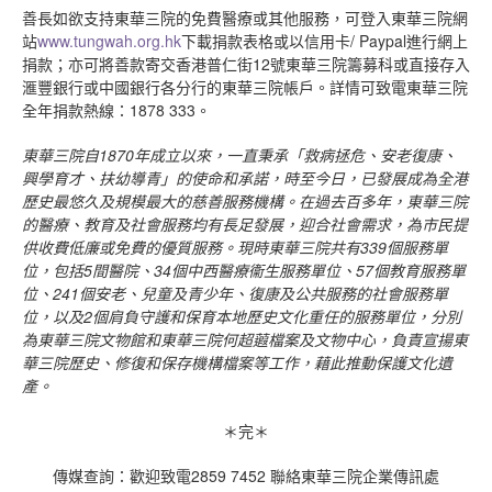
善長如欲支持東華三院的免費醫療或其他服務，可登入東華三院網
站
www.tungwah.org.hk
下載捐款表格或以信用卡/ Paypal進行網上
捐款；亦可將善款寄交香港普仁街12號東華三院籌募科或直接存入
滙豐銀行或中國銀行各分行的東華三院帳戶。詳情可致電東華三院
全年捐款熱線：1878 333。
東華三院自
1870
年成立以來，一直秉承「救病拯危、安老復康、
興學育才、扶幼導青」的使命和承諾，時至今日，已發展成為全港
歷史最悠久及規模最大的慈善服務機構。在過去百多年，東華三院
的醫療、教育及社會服務均有長足發展，迎合社會需求，為市民提
供收費低廉或免費的優質服務。現時東華三院共有
339
個服務單
位，包括
5
間醫院、
34
個中西醫療衞生服務單位、
57
個教育服務單
位、
241
個安老、兒童及青少年、復康及公共服務的社會服務單
位，以及
2
個肩負守護和保育本地歷史文化重任的服務單位，分別
為東華三院文物館和東華三院何超蕸檔案及文物中心，負責宣揚東
華三院歷史、修復和保存機構檔案等工作，藉此推動保護文化遺
產。
＊完＊
傳媒查詢：歡迎致電2859 7452 聯絡東華三院企業傳訊處