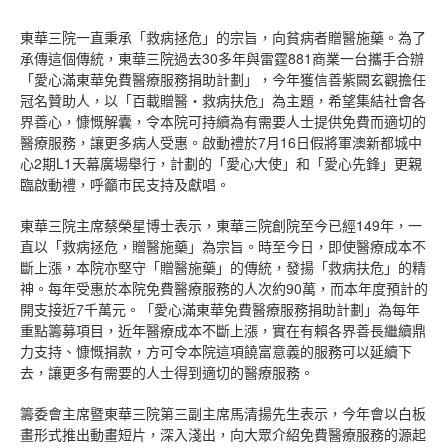
東華三院一直秉承「救病拯危」的宗旨，向貧病者贈醫施藥。為了
承傳這個傳統，東華三院過去30多年與雷霆881商業一台攜手合辦
「愛心滿東華免費醫療服務捐助計劃」，今年獲信善紫闕玄觀擔任
冠名贊助人，以「百載贈醫‧救病扶危」為主題，希望集結社會各
界善心，慷慨解囊，令本院可持續為有需要人士提供免費而適切的
醫療服務，讓更多病人受惠。啟動禮於7月16日假將軍澳新都城中
心2期L1天幕廣場舉行，計劃的「愛心大使」和「愛心先鋒」更親
臨啟動禮，呼籲市民支持及獻唱。
東華三院主席蔡榮星博士表示，東華三院創院至今已經149年，一
直以「救病拯危，贈醫施藥」為宗旨。時至今日，即使醫療成本不
斷上漲，本院亦堅守「贈醫施藥」的傳統，發揚「救病扶危」的精
神。每年受惠於本院免費醫療服務的人次約90萬，而本年度預計的
開支接近7千萬元。「愛心滿東華免費醫療服務捐助計劃」為每年
重點籌募項目，近年醫療成本不斷上漲，實在有賴各界善長繼續鼎
力支持、慷慨捐款，方可令本院這項饒富意義的服務可以延續下
去，讓更多有需要的人士得到適切的醫療服務。
籌委會主席暨東華三院第三副主席馬清揚先生表示，今年會以白板
畫形式推出動畫短片，深入淺出，向大眾介紹免費醫療服務的源起