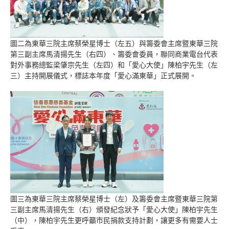
圖二為東華三院主席蔡榮星博士（左五）與籌委會主席暨東華三院
第三副主席馬清揚先生（右四）、籌委會委員，聯同商業電台代表
對外事務總監梁肇宗先生（左四）和「愛心大使」陳柏宇先生（左
三）主持開展儀式，標誌本年度「愛心滿東華」正式展開。
圖三為東華三院主席蔡榮星博士（左）及籌委會主席暨東華三院第
三副主席馬清揚先生（右）頒發紀念狀予「愛心大使」陳柏宇先生
（中），陳柏宇先生更呼籲市民捐款支持計劃，讓更多有需要人士