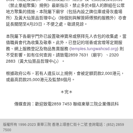
（禁止羣組聚集）規例》最新指示，禁止多於4個人的群組在公眾
地方聚集的措施，本院屬下廟宇（包括內設之牌位庫或骨灰龕場
所）及黃大仙簽品哲理中心（除個別與解簽師傅預約服務外）亦會
延長關閉至4月23日，不便之處，敬請見諒。
本院屬下各廟宇門外已設置敬神寶帛或祭拜先人衣包的收集處，當
值職員會代為收集及敬奉。此外，已登記的塔香或宮燈等定期服
務、網上服務登記及物品售賣服務 (
temples.tungwahcsd.org
) 則
不受影響。如有任何查詢，請致電2859 7631（廟宇）、2320
2883（黃大仙簽品哲理中心）。
根據政府公布，若有人違反以上規例，會被定額罰款2,000港元，
或最高罰款25,000港元及監禁6個月。
＊完＊
傳媒查詢：歡迎致電2859 7453 聯絡東華三院企業傳訊科
版權所有 1996-2023 東華三院
香港上環普仁街十二號
查詢電話：(852) 2859
7500