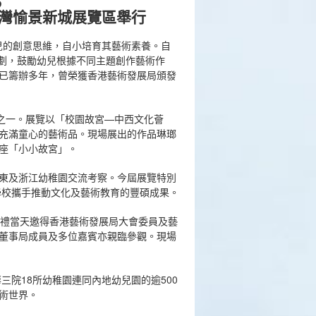
6
灣愉景新城展覽區舉行
幼兒的創意思維，自小培育其藝術素養。自
展計劃，鼓勵幼兒根據不同主題創作藝術作
已籌辦多年，曾榮獲香港藝術發展局頒發
」之一。展覽以「校園故宮—中西文化薈
充滿童心的藝術品。現場展出的作品琳瑯
座「小小故宮」。
東及浙江幼稚園交流考察。今屆展覽特別
學校攜手推動文化及藝術教育的豐碩成果。
開展禮當天邀得香港藝術發展局大會委員及藝
董事局成員及多位嘉賓亦親臨參觀。現場
三院18所幼稚園連同內地幼兒園的逾500
術世界。