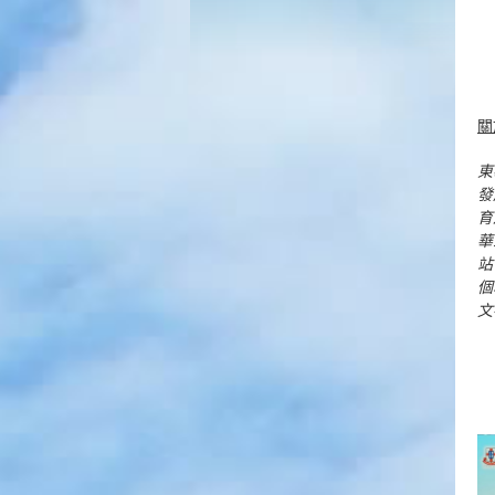
關
東
發
育
華
站
個
文