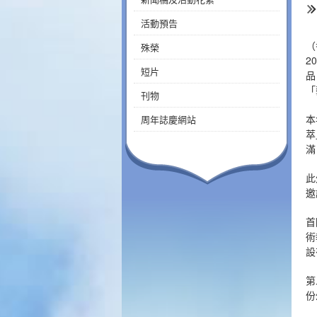
活動預告
（
殊榮
2
短片
品
「
刊物
本
周年誌慶網站
萃
滿
此
邀
首
術
設
第
份