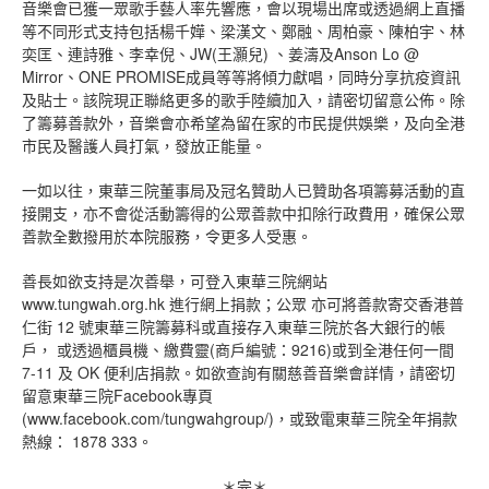
音樂會已獲一眾歌手藝人率先響應，會以現場出席或透過網上直播
等不同形式支持包括楊千嬅、梁漢文、鄭融、周柏豪、陳柏宇、林
奕匡、連詩雅、李幸倪、JW(王灝兒) 、姜濤及Anson Lo @
Mirror、ONE PROMISE成員等等將傾力獻唱，同時分享抗疫資訊
及貼士。該院現正聯絡更多的歌手陸續加入，請密切留意公佈。除
了籌募善款外，音樂會亦希望為留在家的市民提供娛樂，及向全港
市民及醫護人員打氣，發放正能量。
一如以往，東華三院董事局及冠名贊助人已贊助各項籌募活動的直
接開支，亦不會從活動籌得的公眾善款中扣除行政費用，確保公眾
善款全數撥用於本院服務，令更多人受惠。
善長如欲支持是次善舉，可登入東華三院網站
www.tungwah.org.hk 進行網上捐款；公眾 亦可將善款寄交香港普
仁街 12 號東華三院籌募科或直接存入東華三院於各大銀行的帳
戶， 或透過櫃員機、繳費靈(商戶編號：9216)或到全港任何一間
7-11 及 OK 便利店捐款。如欲查詢有關慈善音樂會詳情，請密切
留意東華三院Facebook專頁
(www.facebook.com/tungwahgroup/)，或致電東華三院全年捐款
熱線： 1878 333。
＊完＊