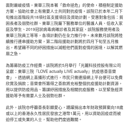
面對嚴峻疫情，東華三院本著「救命拯危」的使命，積極制定援助
方案，協助社會上有需要人士共同對抗疫情。該院已於本年二月下
旬推出首階段共18項社區支援項目及資助計劃，受惠對象包括：貧
困長者及弱勢社群、東華三院屬下醫務單位的醫護人員、低收入家
庭及學生、2019冠狀病毒病確診者及其家庭、該院服務使用者及
東華三院員工等等，各項計劃仍在全力推行中。未來數月該院將陸
續推行連串援助方案，第二階段援助計劃將於四月下旬至五月推
出，希望藉不同的紓困措施以減輕他們面對疫情的困境，以解其燃
眉之急。
為籌募防疫工作經費，該院將於5月舉行「光麗科技控股有限公司
呈獻：東華三院『LOVE actually LIVE actually』抗疫慈善音樂
會」，透過網上直播形式進行，市民只需連接網上平台便可以免費
欣賞及捐款；音樂會所籌得之善款將充裕整個抗疫援助計劃資源，
用以提供防疫用品、籌謀紓困措施及相關抗疫服務、以至緊急經濟
援助等予有需要人士及弱勢社群。
此外，該院亦呼籲善長彰顯愛心，踴躍捐出本年財政預算案向18歲
或以上的香港永久性居民發放之港幣1萬元，用以資助因疫症而被
迫停工或失業的人士，幫助他們度過難關。