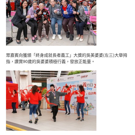
眾嘉賓向獲頒「終身成就長者義工」大獎的吳美婆婆(左三)大舉拇
指，讚賞90歲的吳婆婆積極行義，發放正能量。