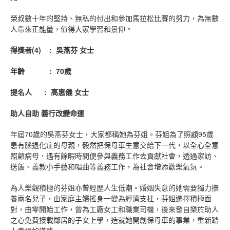
榮叔數十年的堅持、無私的付出和參加馬拉松比賽的努力，為無數
人帶來正能量，值得大家學習和景仰。
得獎者
(
4
)
:
吳燕芬
女士
年齡
: 70
歲
提名人
:
高惠儀
女士
助人自助
義行改變命運
年屆70歲的吳燕芬女士，大家都稱她為芬姐。芬姐為了照顧95歲
患有腦退化症的母親，毅然把保母車生意交給下一代，以全心全意
照顧病母，遇有餘暇時間便參與義務工作去貢獻社會，透過家訪、
送飯、義教小手藝和唱曲等義務工作，為社會增添歡樂氣氛。
為人樂觀積極的芬姐亦曾經歷人生低潮。婚姻失意的她需要獨力撫
養兩名兒子，由家庭主婦搖身一變為經濟支柱，芬姐選擇積極面
對，由零開始工作，曾為工廠女工和職業司機，後來發自樂於助人
之心免費接載鄰居的子女上學，造就她開創保母車的事業，重新踏