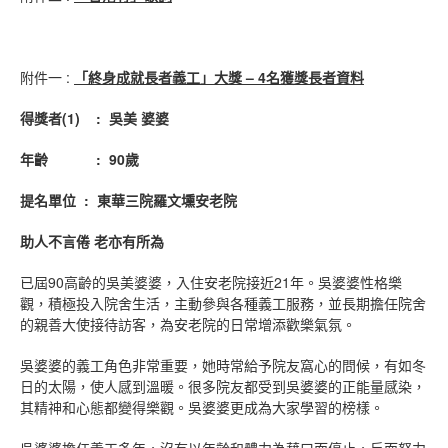
附件一 :
「終身成就長者義工」大獎
– 4
名獲獎長者資料
得獎者
(
1
)
:
吳美
婆婆
年齡
: 90
歲
提名單位
:
東華三院羅文壎安老院
助人不言倦
老亦有所為
已屆90高齡的吳美婆婆，入住安老院接近21年。吳婆婆性格樂
觀，積極投入院舍生活，主動參與各種義工服務，並長期擔任院舍
的親善大使接待訪客，為安老院的日常增添歡樂氣氛。
吳婆婆的義工角色非常重要，她時常給予院友窩心的問候，有如冬
日的太陽，使人感到溫暖。很多院友都受到吳婆婆的正能量感染，
其精神和心態都變得樂觀。吳婆婆更成為大家學習的榜樣。