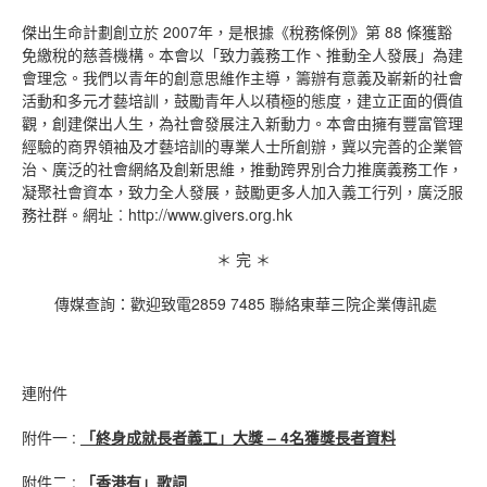
傑出生命計劃創立於 2007年，是根據《稅務條例》第 88 條獲豁
免繳稅的慈善機構。本會以「致力義務工作、推動全人發展」為建
會理念。我們以青年的創意思維作主導，籌辦有意義及嶄新的社會
活動和多元才藝培訓，鼓勵青年人以積極的態度，建立正面的價值
觀，創建傑出人生，為社會發展注入新動力。本會由擁有豐富管理
經驗的商界領袖及才藝培訓的專業人士所創辦，冀以完善的企業管
治、廣泛的社會網絡及創新思維，推動跨界別合力推廣義務工作，
凝聚社會資本，致力全人發展，鼓勵更多人加入義工行列，廣泛服
務社群。網址︰http://www.givers.org.hk
＊ 完 ＊
傳媒查詢：歡迎致電2859 7485 聯絡東華三院企業傳訊處
連附件
附件一 :
「終身成就長者義工」大獎
– 4
名獲獎長者資料
附件二 :
「香港有」歌詞