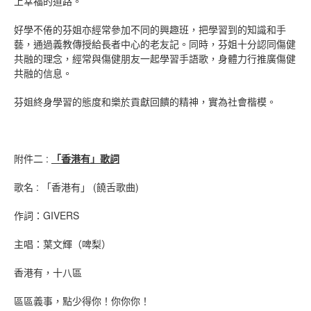
上幸福的道路。
好學不倦的芬姐亦經常參加不同的興趣班，把學習到的知識和手
藝，通過義教傳授給長者中心的老友記。同時，芬姐十分認同傷健
共融的理念，經常與傷健朋友一起學習手語歌，身體力行推廣傷健
共融的信息。
芬姐終身學習的態度和樂於貢獻回饋的精神，實為社會楷模。
附件二 :
「香港有」歌詞
歌名 : 「香港有」 (饒舌歌曲)
作詞：GIVERS
主唱：葉文輝（啤梨）
香港有，十八區
區區義事，點少得你！你你你！