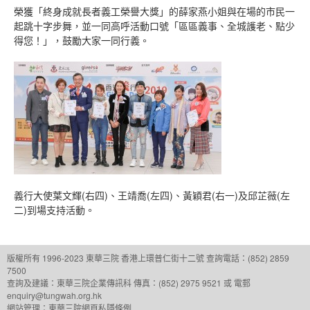
榮獲「終身成就長者義工榮譽大獎」的薛家燕小姐與在場的市民一
起跳十字步舞，並一同高呼活動口號「區區義事、全城護老、點少
得您！」，鼓勵大家一同行義。
義行大使葉文輝(右四)、王靖喬(左四)、黃穎君(右一)及邱芷薇(左
二)到場支持活動。
版權所有 1996-2023 東華三院
香港上環普仁街十二號
查詢電話：(852) 2859
7500
查詢及建議：
東華三院企業傳訊科
傳真：(852) 2975 9521 或 電郵
enquiry@tungwah.org.hk
網站管理：
東華三院網頁私隱條例