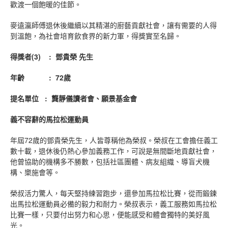
歡渡一個飽暖的佳節。
麥遠瀛師傅退休後繼續以其精湛的廚藝貢獻社會，讓有需要的人得
到溫飽，為社會培育飲食界的新力軍，得獎實至名歸。
得獎者
(
3
)
:
鄧貴榮
先生
年齡
: 72
歲
提名單位
:
龔靜儀讀者會、願景基金會
義不容辭的馬拉松運動員
年屆72歲的鄧貴榮先生，人皆尊稱他為榮叔。榮叔在工會擔任義工
數十載，退休後仍熱心參加義務工作，可說是無間斷地貢獻社會，
他曾協助的機構多不勝數，包括社區團體、病友組織、導盲犬機
構、樂施會等。
榮叔活力驚人，每天堅持練習跑步，還參加馬拉松比賽，從而鍛鍊
出馬拉松運動員必備的毅力和耐力。榮叔表示，義工服務如馬拉松
比賽一樣，只要付出努力和心思，便能感受和體會獨特的美好風
光。