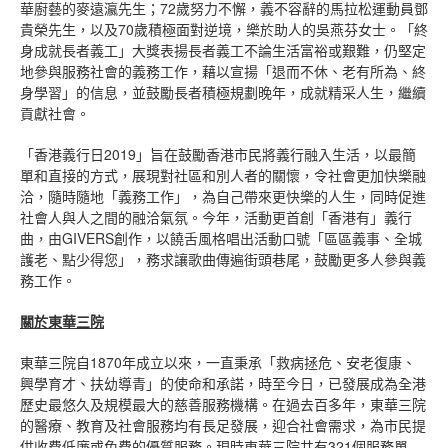
華廚藝的麥遠瀛先生；72歲努力不懈，義不容辭的馬拉松運動員鄧
貴榮先生，以及70歲積極面對逆境，樂於助人的吳燕芬女士。「終
身成就長者義工」大獎表揚長者義工不論生活富裕或艱難，仍堅定
地參與服務社會的義務工作，藉以宣揚「退而不休、老有所為、終
身學習」的信息，並鼓勵長者積極規劃晚年，成就精采人生，繼續
貢獻社會。
「香港義行日2019」旨在鼓勵香港市民將義行融入生活，以最簡
單和直接的方式，展現對社區和別人者的關懷，令社會更加快樂融
洽，隨時隨地「義務工作」，為自己帶來更快樂的人生，同時促進
社會人與人之間的融洽氣氛。今年，活動更首創「香港有」義行
曲，由GIVERS創作，以饒舌風格唱出活動口號「區區義事、全城
護老、點少得您」，務求讓歌曲傳遍街頭巷尾，鼓勵更多人參與義
務工作。
關於東華三院
東華三院自1870年成立以來，一直秉承「救病拯危、安老復康、
興學育才、扶幼導青」的使命和承諾，時至今日，已發展成為全港
歷史最悠久及規模最大的慈善服務機構。在過去百多年，東華三院
的醫療、教育及社會服務均有長足發展，迎合社會需求，為市民提
供收費低廉或免費的優質服務。現時東華三院共有321個服務單