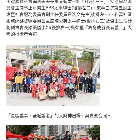
主禮嘉賓社會福利署署長葉文娟太平紳士(後排左三)、安老事務委
員會主席林正財醫生BBS太平紳士(後排左二)、東華三院第五副主
席暨社會服務委員會副主任委員韋浩文先生(後排左一)、和富社區
服務網絡督導委員會主席陳彩英太平紳士(後排右二)及傑出生命計
劃創會會長梁美儀小姐(後排右一)與榮獲「終身成就長者義工」大
獎的得獎者合照
「區區義事、全城護老」的大財神出場，與嘉賓合照。