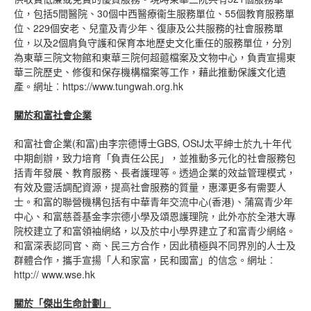
位，包括5間醫院、30個中西醫療衞生服務單位、55個教育服務單
位、229個安老、兒童及青少年、復康及公共服務的社會服務單
位，以及2個肩負守護和保育本地歷史文化重任的服務單位，分別
為東華三院文物館和東華三院何超蕸檔案及文物中心，負責宣揚東
華三院歷史、修復和保存機構檔案等工作，藉此推動保護文化遺
產。網址︰https://www.tungwah.org.hk
關於和富社會企業
和富社會企業(和富)由李宗德博士GBS, OStJ太平紳士於九十年代
中期創辦，致力培育「負責任公民」，並推動多元化的社會服務包
括青年發展、教育服務、長者護理等。透過企業的效益管理模式，
有效及靈活調配資源，提高社會服務的質量，惠澤更多有需要人
士。和富的聯營機構包括有中華青年交流中心(香港)、蒲窩青少年
中心、和富慈善基金李宗德小學及頌恩護理院，此外亦於全港大專
院校建立了和富領袖網絡，以及於中小學界建立了和富青少網絡。
和富深表認同官、商、民三方合作，因此積極與不同界別的人士及
群體合作，攜手宣揚「人和家富，民和國富」的信念。網址︰
http:// www.wse.hk
關於「傑出生命計劃」