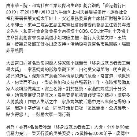
由東華三院、和富社會企業及傑出生命計劃合辦的「香港義行日
2019」在2019年1月19日於牛頭角上村天幕廣場舉行，邀得社會
福利署署長葉文娟太平紳士、安老事務委員會主席林正財醫生BBS
太平紳士、東華三院第五副主席暨社會服務委員會副主任委員韋浩
文先生、和富社會企業會長李宗德博士GBS, OStJ太平紳士及傑出
生命計劃創會會長梁美儀小姐親臨主禮，義行大使葉文輝、王靖
喬、黃穎君及邱芷薇亦出席支持。活動吸引數百名市民圍觀，場面
非常熱鬧。
大會當日向著名歌影視藝人薛家燕小姐頒發「終身成就長者義工榮
譽大獎」。家燕媽媽的形象樂觀正面，自幼受父母薰陶，明白愛人
如己的道理，深知做有意義的事情是快樂的泉源，常言道「能幫別
人，何樂而不為」，樂於參加和支持各種義務工作，亦時常鼓勵其
家人及粉絲做義工，實至名歸。對於獲獎，家燕媽媽感到十分榮
幸，她表示獲獎只是其次，最重要是能夠實踐獎項的精神，讓更多
人將義務工作融入生活之中。家燕媽媽於活動中更即席與在場的市
民一起跳十字步舞，並一同高呼活動口號「區區義事、全城護老、
點少得您！」，鼓勵大家一同行義。
另外，亦有4名長者獲頒「終身成就長者義工」大獎，分別是90歲
仍精力充沛，樂天行義的吳美婆婆；72歲擁有8,000弟子，廣傳中