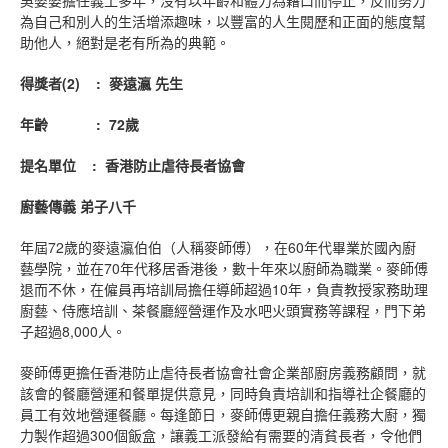
吳婆婆擔任義工多年，沒有以年齡和體力為藉口而停止，反而努力
為自己和別人的生活增添趣味，以豐富的人生閱歷和正面的態度幫
助他人，絕對是老有所為的典範。
得獎者
(
2
)
:
麥遠瀛
先生
年齡
: 72
歲
提名單位
:
香港防止虐待長者協會
廚藝傳義
弟子八千
年屆72歲的麥遠瀛伯伯（人稱麥師傅），在60年代畢業於國內廚
藝學院，並在70年代移居香港後，數十年來以廚師為職業。麥師傅
退而不休，在僱員再培訓局擔任導師超過10年，負責教授家務助理
廚藝、侍應培訓、茶餐廳經營運作及水吧火頭實務等課程，門下弟
子超過8,000人。
麥師傅更擔任香港防止虐待長者協會社會企業部廚房義務顧問，就
該會的餐廳營運和餐單提供意見，同時負責培訓和指導社企餐廳的
員工有效地營運餐廳。每逢節日，麥師傅更親自擔任義務大廚，獨
力製作超過300個飯盒，讓義工派發給有需要的清貧長者，令他們