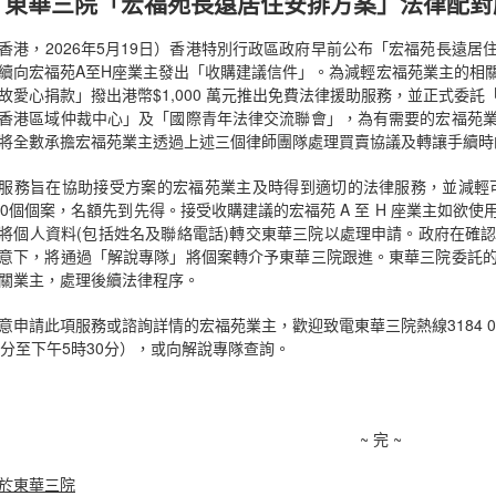
東華三院「宏福苑長遠居住安排方案」法律配對
香港，2026年5月19日）香港特別行政區政府早前公布「宏福苑長遠居住
續向宏福苑A至H座業主發出「收購建議信件」。為減輕宏福苑業主的相
故愛心捐款」撥出港幣$1,000 萬元推出免費法律援助服務，並正式委
香港區域仲裁中心」及「國際青年法律交流聯會」，為有需要的宏福苑
將全數承擔宏福苑業主透過上述三個律師團隊處理買賣協議及轉讓手續時
服務旨在協助接受方案的宏福苑業主及時得到適切的法律服務，並減輕可
00個個案，名額先到先得。接受收購建議的宏福苑 A 至 H 座業主如欲
將個人資料(包括姓名及聯絡電話)轉交東華三院以處理申請。政府在確
意下，將通過「解說專隊」將個案轉介予東華三院跟進。東華三院委託
關業主，處理後續法律程序。
意申請此項服務或諮詢詳情的宏福苑業主，歡迎致電東華三院熱線3184 0
0分至下午5時30分），或向解說專隊查詢。
~ 完 ~
於東華三院