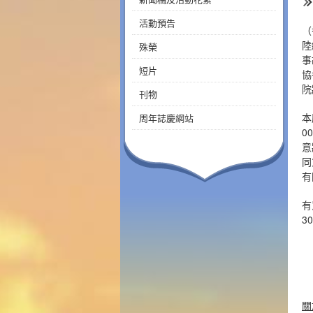
活動預告
（
陸
殊榮
事
短片
協
院
刊物
本
周年誌慶網站
0
意
同
有
有
3
關