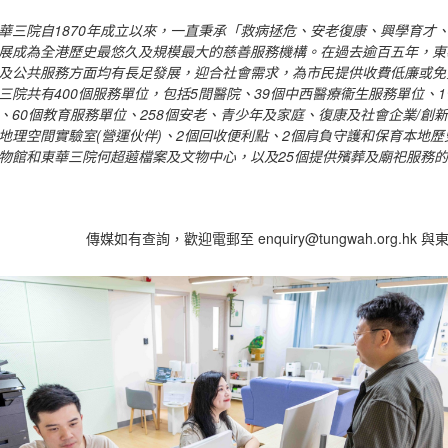
華三院自1870年成立以來，一直秉承「救病拯危、安老復康、興學育才
展成為全港歷史最悠久及規模最大的慈善服務機構。在過去逾百五年，東
及公共服務方面均有長足發展，迎合社會需求，為市民提供收費低廉或免費的
三院共有400個服務單位，包括5間醫院、39個中西醫療衞生服務單位、
、60個教育服務單位、258個安老、青少年及家庭、復康及社會企業/創
地理空間實驗室(營運伙伴)、2個回收便利點、2個肩負守護和保育本地
物館和東華三院何超蕸檔案及文物中心，以及25個提供殯葬及廟祀服務
傳媒如有查詢，歡迎電郵至 enquiry@tungwah.org.h