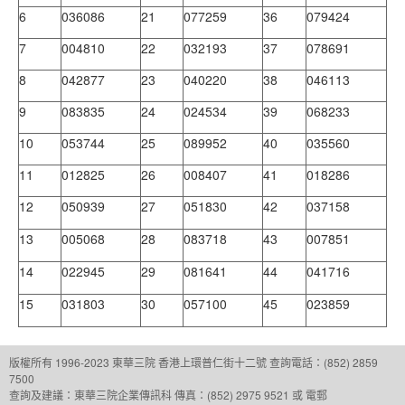
6
036086
21
077259
36
079424
7
004810
22
032193
37
078691
8
042877
23
040220
38
046113
9
083835
24
024534
39
068233
10
053744
25
089952
40
035560
11
012825
26
008407
41
018286
12
050939
27
051830
42
037158
13
005068
28
083718
43
007851
14
022945
29
081641
44
041716
15
031803
30
057100
45
023859
版權所有 1996-2023 東華三院
香港上環普仁街十二號
查詢電話：(852) 2859
7500
查詢及建議：
東華三院企業傳訊科
傳真：(852) 2975 9521 或 電郵