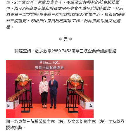
位、
241
個安老、兒童及青少年、復康及公共服務的社會服務單
位，以及
2
個肩負守護和保育本地歷史文化重任的服務單位，分別
為東華三院文物館和東華三院何超蕸檔案及文物中心，負責宣揚東
華三院歷史、修復和保存機構檔案等工作，藉此推動保護文化遺
產。
＊ 完 ＊
傳媒查詢：歡迎致電2859 7453東華三院企業傳訊處聯絡
圖一為東華三院蔡榮星主席（右）及文頴怡副主席（左）主持獎券
攪珠抽獎。