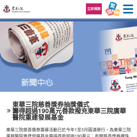
跳至內容區
立即捐款
東華三院慈善獎券抽獎儀式
籌得超過190萬元善款撥充東華三院廣華
醫院重建發展基金
東華三院慈善獎券籌募活動已於今年1至3月圓滿舉行，為東華三院
廣華醫院重建發展基金籌得善款超過190萬元；有關慈善獎券攪珠