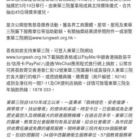
抽獎於3月10日舉行，由東華三院董事局成員主持攪珠儀式，合共
抽出45位得獎幸運兒。
是次公開發售慈善獎券活動，獲各界工商團體、屋邨、屋苑及東華
三院屬下服務單位等協助勸銷。有關抽獎結果請參閱附件一或瀏覽
東華三院網站www.tungwah.org.hk。
善長如欲支持東華三院，可登入東華三院網站
www.tungwah.org.hk下載捐款表格或以PayMe/中銀香港捐款易平
台/信用卡/PayPal/八達通/WeChat應用程式進行網上捐款；公眾亦
可將善款寄交香港普仁街12號東華三院籌募科或直接存入東華三院
於各大銀行的帳戶，或透過櫃員機、繳費靈（商戶編號：9216）
或到全港任何一間7-11及OK便利店捐款。詳情可致電東華三院全
年捐款熱線：1878 333。
東華三院自
1870
年成立以來，一直秉承「救病拯危、安老復康、
興學育才、扶幼導青」的使命和承諾，時至今日，已發展成為全港
歷史最悠久及規模最大的慈善服務機構。在過去百多年，東華三院
的醫療、教育及社會服務均有長足發展，迎合社會需求，為市民提
供收費低廉或免費的優質服務。現時東華三院共有
339
個服務單
位，包括
5
間醫院、
34
個中西醫療衞生服務單位、
57
個教育服務單