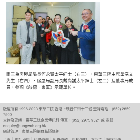
圖三為房屋局局長何永賢太平紳士（右三）、東華三院主席韋浩文
先生（右四）、房屋局副局長戴尚誠太平紳士（左二）及董事局成
員，參觀《啟德．東寓》示範單位。
版權所有 1996-2023 東華三院
香港上環普仁街十二號
查詢電話：(852) 2859
7500
查詢及建議：
東華三院企業傳訊科
傳真：(852) 2975 9521 或 電郵
enquiry@tungwah.org.hk
網站管理：
東華三院網頁私隱條例
主頁
網站地圖
私隱條例
免責條款
版權聲明
下載區
聯絡我們