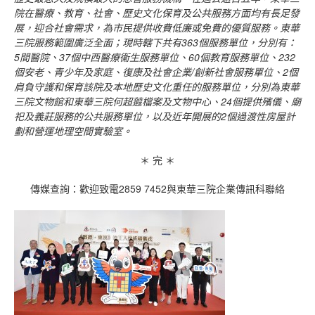
院在醫療、教育、社會、歷史文化保育及公共服務方面均有長足發
展，迎合社會需求，為市民提供收費低廉或免費的優質服務。東華
三院服務範圍廣泛全面；現時轄下共有
363
個服務單位，分別有：
5
間醫院、
37
個中西醫療衞生服務單位、
60
個教育服務單位、
232
個安老、青少年及家庭、復康及社會企業
/
創新社會服務單位、
2
個
肩負守護和保育該院及本地歷史文化重任的服務單位，分別為東華
三院文物館和東華三院何超蕸檔案及文物中心、
24
個提供殯儀、廟
祀及義莊服務的公共服務單位，以及近年開展的
2
個過渡性房屋計
劃和營運地理空間實驗室。
＊ 完 ＊
傳媒查詢：歡迎致電2859 7452與東華三院企業傳訊科聯絡