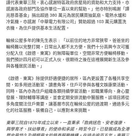
謹代表東華三院，衷心感謝特區政府房屋局的資助和大力支持，亦
感謝各政府部門及協作單位一直以來的幫助。」他亦特別鳴謝「譚
兆慈善基金」捐出超過 380 萬元為居民購買抽氣扇、電熱水爐和
冷氣機，亦感謝「中華電力有限公司」贊助超過 103 萬元購置洗
衣機，為住戶提供基本生活配置。
輪候公屋多年的陳先生表示﹕「以前住的地方非常狹窄，爸爸坐的
輪椅難以完整打開，日常出入都不太方便。我們十分高興今次可獲
分配入住《啟德．東寓》的無障礙單位，空間非常方便輪椅移動。
我們預計四月初可以正式入伙，很期待之後在這裡展開新生活及參
與各種居民活動。」
《啟德．東寓》除提供舒適便捷的居所，區內更設置了各種共享空
間，如多用途活動室、讀書角等，住戶可參與各種文娛康樂活動。
同時，區內亦為住戶組織各類持續學習活動，如職業導向、身心靈
發展、理財輔導等講座，並會定期安排流動中醫服務。該項目將從
多角度關注住戶需要，讓基層市民在輪候公屋的過渡期，通過多元
化的社區服務，裝備自己，以應對未來挑戰。
東華三院自
1870
年成立以來，一直秉承「救病拯危、安老復康、
興學育才、扶幼導青」的使命和承諾，時至今日，已發展成為全港
歷史最悠久及規模最大的慈善服務機構。在過去逾百五年，東華三