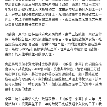
屋局資助的東華三院過渡性房屋項目《啟德．東寓》於日前(2024
年3月12日)舉行竣工入伙祈福儀式，並由房屋局局長何永賢太平紳
士、房屋局副局長戴尚誠太平紳士、九龍民政事務專員蔡敏君太平
紳士、秀茂坪警區指揮官謝翠恩總警司、東華三院主席韋浩文先生
及董事局成員擔任主禮嘉賓。
《啟德．東寓》由特區政府房屋局資助、東華三院統籌、興建及營
運，為本院首個入伙的過渡性房屋項目。項目位於啟德沐安街，社
區設施及交通配套完善，提供519個單位，均附設煮食空間及洗手
間，為約1,460名市民提供適切居所。住戶正在陸續辦理《啟德．
東寓》的入住手續並可隨即入住。
房屋局局長何永賢太平紳士致辭表示，《啟德．東寓》此項目自推
出以來，共收到約2,400個申請，反應非常熱烈。這個項目正好體
現出獅子山精神，將社會各界善心及資源集結在一起，團結互助，
造福更多有需要的人。我們期望日後隨著住戶搬上傳統公屋，該單
位可以讓給下一輪有需要的人，加快過渡性房屋單位的流轉，幫助
更多有需要的家庭。
東華三院主席韋浩文先生致辭表示：「《啟德．東寓》由去年二月
開始動工，很高興差不多一年的時間已完成及迎來入伙的日子，我