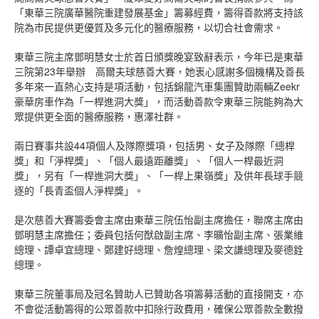
「東華三院廣華醫院重建發展基金」籌募經費，籌得善款將支持該
院為市民提供更優質及多元化的醫療服務，以切合社會需求。
東華三院主席鄧明慧女士於首日頒獎晚宴致辭表示，今年已是東華
三院第23年舉辦 高爾夫球慈善大賽，她衷心感謝多個機構及善長
多年來一直熱心支持是項活動，包括錦龍汽車集團贊助兩輛Zeekr
豪華房車作為「一桿進洞大獎」，而活動善款令東華三院能夠為大
眾提供更全面的醫療服務，惠澤社群。
兩日賽事共設44項個人及隊際獎項，包括男、女子及隊際「總桿
獎」和「淨桿獎」、「個人最遠距離獎」、「個人一桿最近洞
獎」，另有「一桿進洞大獎」、「一桿上果嶺獎」及供年長球手競
逐的「長青盃個人淨桿獎」。
是次慈善大賽籌委會主席由東華三院伍怡副主席擔任，聯席主席由
鄧明慧主席擔任；委員包括何猷啟副主席、李曠怡副主席、張業維
總理、譚卓宜總理、鄭建好總理、詹煌總理、梁文謙總理及麥德銓
總理。
東華三院董事局及冠名贊助人已贊助各項籌募活動的直接開支，亦
不會從活動籌得的公眾善款中扣除行政費用，確保公眾善款全數撥