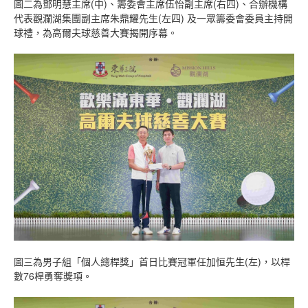
圖二為鄧明慧主席(中)、籌委會主席伍怡副主席(右四)、合辦機構
代表觀瀾湖集團副主席朱鼎耀先生(左四) 及一眾籌委會委員主持開
球禮，為高爾夫球慈善大賽揭開序幕。
圖三為男子組「個人總桿獎」首日比賽冠軍任加恒先生(左)，以桿
數76桿勇奪獎項。