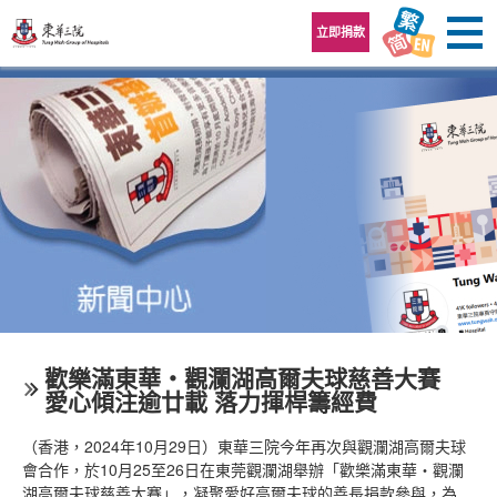
跳至內容區
立即捐款
歡樂滿東華‧觀瀾湖高爾夫球慈善大賽
愛心傾注逾廿載 落力揮桿籌經費
（香港，2024年10月29日）東華三院今年再次與觀瀾湖高爾夫球
會合作，於10月25至26日在東莞觀瀾湖舉辦「歡樂滿東華‧觀瀾
湖高爾夫球慈善大賽」，凝聚愛好高爾夫球的善長捐款參與，為