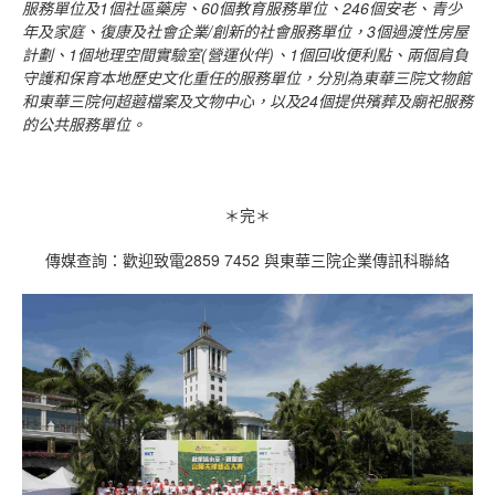
服務單位及
1
個社區藥房、
60
個教育服務單位、
246
個安老、青少
年及家庭、復康及社會企業
/
創新的社會服務單位，
3
個過渡性房屋
計劃、
1
個地理空間實驗室
(
營運伙伴
)
、
1
個回收便利點、兩個肩負
守護和保育本地歷史文化重任的服務單位，分別為東華三院文物館
和東華三院何超蕸檔案及文物中心，以及
24
個提供殯葬及廟祀服務
的公共服務單位。
＊完＊
傳媒查詢：歡迎致電2859 7452 與東華三院企業傳訊科聯絡