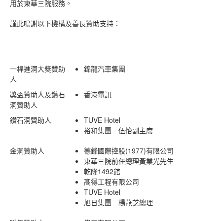
用於東華三院服務。
謹此鳴謝以下機構及善長贊助支持：
一桿進洞大奬贊助
錦龍汽車集團
人
獎盃贊助人及鑽石
香港電訊
洞贊助人
鑽石洞贊助人
TUVE Hotel
裕和集團 伍怡副主席
金洞贊助人
德鋒國際控股(1977)有限公司
東華三院前任總理黃業光先生
乾隆1492館
髙得工程有限公司
TUVE Hotel
旭日集團 楊燕芝總理