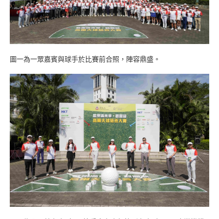
圖一為一眾嘉賓與球手於比賽前合照，陣容鼎盛。