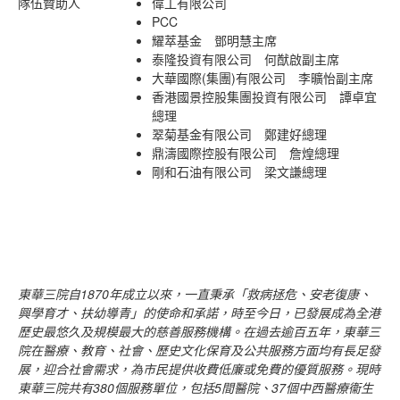
隊伍贊助人
偉工有限公司
PCC
耀萃基金 鄧明慧主席
泰隆投資有限公司 何猷啟副主席
大華國際(集團)有限公司 李曠怡副主席
香港國景控股集團投資有限公司 譚卓宜
總理
翠菊基金有限公司 鄭建好總理
鼎濤國際控股有限公司 詹煌總理
剛和石油有限公司 梁文謙總理
東華三院自
1870
年成立以來，一直秉承「救病拯危、安老復康、
興學育才、扶幼導青」的使命和承諾，時至今日，已發展成為全港
歷史最悠久及規模最大的慈善服務機構。在過去逾百五年，東華三
院在醫療、教育、社會、歷史文化保育及公共服務方面均有長足發
展，迎合社會需求，為市民提供收費低廉或免費的優質服務。現時
東華三院共有
380
個服務單位，包括
5
間醫院、
37
個中西醫療衞生