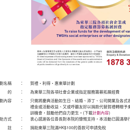
劃名稱
：
賀禮‧利得‧惠東華計劃
目 的
：
為東華三院各項社會企業或指定服務籌募拓展經費
劃內容
：
只需將慶典活動如生日、結婚、添丁、公司開業及各式
禮金或活動收益、又或呼籲友好以捐款代替賀禮轉贈予
訓機會，鼓勵他們自力更生。(下載
計劃內容
)
助方式
：
衷心感謝各位善長對本院的慷慨支持，本活動已圓滿舉
備 註
：
捐助東華三院滿HK$100的善款可申請免稅