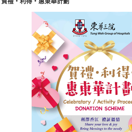
賀禮‧利得‧惠東華計劃