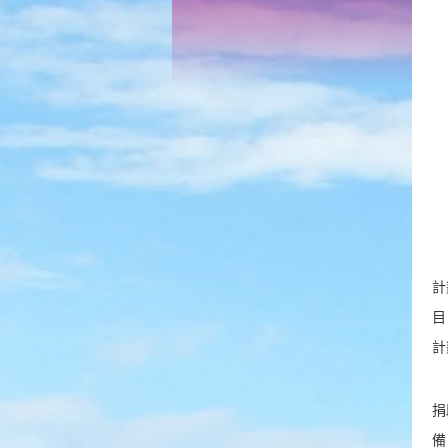
計
計
捐