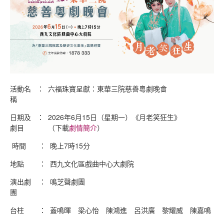
活動名
：
六福珠寶呈獻：東華三院慈善粵劇晚會
稱
日期及
：
2026年6月15日（星期一）《月老笑狂生》
劇目
（下載
劇情簡介
）
時間
：
晚上7時15分
地點
：
西九文化區戲曲中心大劇院
演出劇
：
鳴芝聲劇團
團
台柱
：
蓋鳴暉 梁心怡 陳鴻進 呂洪廣 黎耀威 陳嘉鳴