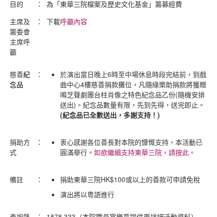
目的
：
為「東華三院檔案及歷史文化基金」籌募經費
主席及
：
下載
呼籲內容
籌委會
主席呼
籲
慈善
紀
：
於演出當日晚上6時至中場休息時段完結前，到戲
念品
曲中心4樓慈善捐款攤位，凡隨緣樂助捐款將獲贈
鳴芝聲劇團台柱肖像之特色紀念品乙份(隨機安排
送出)。紀念品
數量有限，先到先得，送完即止
。
(紀念品已全數送出，多謝支持！)
捐助方
：
衷心感謝各位善長對本院的慷慨支持，本活動已
式
圓滿舉行。
如欲繼續支持東華三院，請按此。
備註
：
捐助東華三院HK$100或以上的善款可申請免稅
演出將以粵語進行
查詢熱
：
1878 333（本院職員當樂意提供更詳細活動資料）