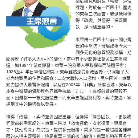
樂於研究和討論「轉變」這個
課題，對於有一百四十年歷史
的東華三院而言，我倒覺得懂
得「改變」與懂得「擇善固
執」是同樣重要的。
東華由一百四十年前一間小規
模的中醫院，發展成為今天一
個多元化的慈善服務機構，期
間經歷了許多大大小小的變化，當中有不少影響社會民生甚為深
遠，如1894年鼠疫爆發，東華三院為華人爭取權益而險遭停辦 ;
1938至41年日軍侵佔時期，東華雖然深受財政困擾，仍照顧了大
批內地難民的住宿和膳食 ; 二次大戰後人口激增，民生困苦，東華
勉力提供大量醫療服務 ; 以及在2003年「非典」肆虐香港，東華以
本身中醫藥的優勢與各界攜手抗擊「非典」。有賴前賢的堅毅不
屈，困難都一一被克服過去，而東華更能因勢利導，與時並進，掌
握到其中的機遇得以發展。
懂得「改變」，與時並進固然重要；但懂得「擇善固執」，更是我
們當前必需緊記的。東華三院以「救病拯危、安老復康、興學育
才、扶幼導青」為宗旨，提供多元服務，秉承的是一種超越各種界
限的人道主義精神，這是東華三院的核心價值。東華能夠在百多年