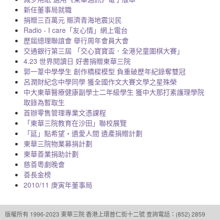
新任董事局就職
捐贈三百萬元 賑濟青海地震災民
Radio - I care「友心情」網上電台
歷屆總理聯誼會 舉行周年會員大會
交通銀行第三屆 「交心寶寶盃．全港兒童圍棋大賽」
4.23 世界閱讀日 好書捐贈東華三院
郭一葦中學學生 創作橋樑模型 負重破歷年紀錄奪雙冠
呂潤財紀念中學同學 獲全國作文大賽文學之星殊榮
中大東華醫療健康副學士二年級學生 獲中大那打素護理學院
取錄為暫取生
首辦零售管理專業文憑課程
「東華三院教育在沙田」聯校展覽
「延」點希望‧遺愛人間 遺產捐贈計劃
東華三院物業募捐計劃
東華善業捐助計劃
慈善粵劇晚會
善長金榜
2010/11 庚寅年董事局
版權所有 1996-2023 東華三院
香港上環普仁街十二號
查詢電話：(852) 2859