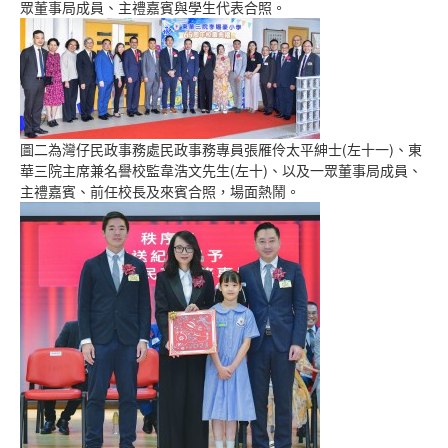
眾董事局成員、主禮嘉賓與學生代表合照。
圖二為灣仔民政事務處民政事務專員張雁伶太平紳士(左十一)、東
華三院主席兼名譽校監韋浩文先生(左十)、以及一眾董事局成員、
主禮嘉賓、前任校長及來賓合照，場面熱鬧。