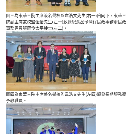
圖三為東華三院主席兼名譽校監韋浩文先生(右一)陪同下，東華三
院副主席兼校監伍怡先生(左一)致送紀念品予灣仔民政事務處民政
事務專員張雁伶太平紳士(左二)。
圖四為東華三院主席兼名譽校監韋浩文先生(左四)頒發長期服務獎
予教職員。