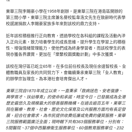
東華三院李賜豪小學在1958年創辦，是東華三院在港島區開辦的
第三間小學。東華三院主席兼名譽校監韋浩文先生在致辭時代表學
校感謝捐款人李賜豪家族多年來對該校的鼎力支持。
近年該校積極推行正向教育，透過學校在各科組的課程及活動內滲
入正向元素，致力培養學生的成長思維，提升學生在學習上的積極
性、增強情緒管理能力，使他們成為終身學習者，而該校學生的表
現亦獲各界讚賞，更加在「樂繫校園獎勵計劃」中多次獲獎。
該校在灣仔區已屹立65年，在多位前任校長及現任余達智校長、全
體教職員及家長的共同努力下，會繼續秉承東華三院「全人教育」
的辦學宗旨理念，為本港社會培育傑出人才。
東華三院自
1870
年成立以來，一直秉承「救病拯危、安老復康、
興學育才、扶幼導青」的使命和承諾，時至今日，已發展成為全港
歷史最悠久及規模最大的慈善服務機構。在過去逾百五年，東華三
院在醫療、教育、社會、歷史文化保育及公共服務方面均有長足發
展，迎合社會需求，為市民提供收費低廉或免費的優質服務。東華
三院服務範圍廣泛全面；現時轄下共有
363
個服務單位，分別有：
5
間醫院、37
個中西醫療衞生服務單位、
60
個教育服務單位、
232