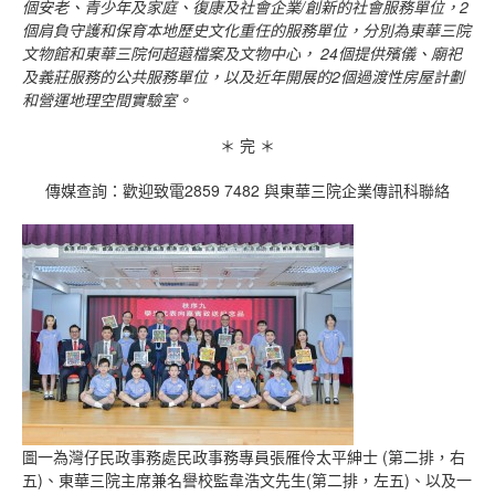
個安老、青少年及家庭、復康及社會企業
/
創新的社會服務單位，
2
個肩負守護和保育本地歷史文化重任的服務單位，分別為東華三院
文物館和東華三院何超蕸檔案及文物中心，
24
個提供殯儀、廟祀
及義莊服務的公共服務單位，以及近年開展的
2
個過渡性房屋計劃
和營運地理空間實驗室。
＊ 完 ＊
傳媒查詢：歡迎致電2859 7482 與東華三院企業傳訊科聯絡
圖一為灣仔民政事務處民政事務專員張雁伶太平紳士 (第二排，右
五)、東華三院主席兼名譽校監韋浩文先生(第二排，左五)、以及一