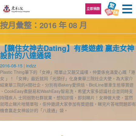
跳至內容區
立即捐款
按月彙整：2016 年 08 月
【黐住女神去Dating】有奬遊戲 贏走女神
設計的八達通袋
2016-08-15
indzz
Plastic Thing筆下的「女神」唔單止又靚又識嘆，仲要係充滿愛心嘅「港
女 」！「女神」最近就同「光頭仔」化身東華三院社企大使，為大家介
紹東華三院的4間社企，分別有iBakery愛烘焙、BiciLine單車生態導賞遊
、CookEasy煮餸易和WashEasy智易洗，希望大家多認識社企並同時支
持殘疾人 士同弱勢社群就業。想知詳情，即刻睇片！女神做大使，當然
就唔止睇片咁簡單啦，佢仲邀請大家參加有奬遊戲，睇完片答啱問題即有
機會贏走女神設計的「八達通」袋。