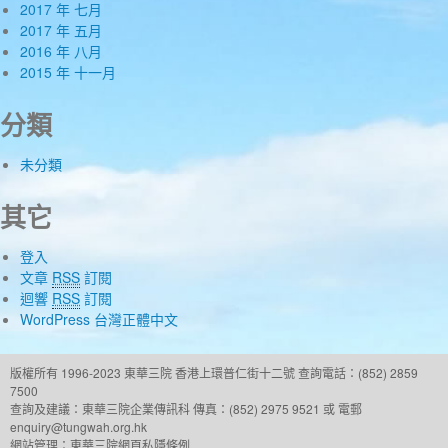
2017 年 七月
2017 年 五月
2016 年 八月
2015 年 十一月
分類
未分類
其它
登入
文章
RSS
訂閱
迴響
RSS
訂閱
WordPress 台灣正體中文
版權所有 1996-2023 東華三院
香港上環普仁街十二號
查詢電話：(852) 2859
7500
查詢及建議：
東華三院企業傳訊科
傳真：(852) 2975 9521 或 電郵
enquiry@tungwah.org.hk
網站管理：
東華三院網頁私隱條例