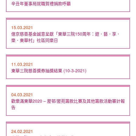
辛丑年董事局就職賀禮捐款呼籲
15.03.2021
億京慈善基金誠意呈獻「東華三院150周年：遊．藝．享．
樂．東華村」社區同樂日
11.03.2021
東華三院慈善獎券抽獎結果 (10-3-2021)
04.03.2021
歡樂滿東華2020 – 屋邨/屋苑籌款比賽及其他籌款活動審計報
告
24.02.2021