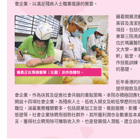
會企業，以滿足殘疾人士職業復康的需要。
藉着開展流
美容及清潔
項目，包括
東華三院馮
位於瑪麗醫
文大學－東
軒」飯堂，
作技能訓練
的基礎。
近年香港的
提供撥款及
會企業，作為扶貧及促進社會共融的重點策略。本院亦積極回應
開設十四項社會企業，為殘疾人士、低收入婦女及較低學歷的社
職位，涵蓋業務種類繁多，包括蔬果加工批發、餐飲服務、影樓
態遊等。社會企業除聘用弱勢社群外，其所獲利潤亦全數重投本
言，獲得社企聘用除可賺取收入外，也是發展個人潛能、建立自