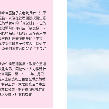
動零售服務予安老院長者、汽車
服務，以及在社區開設模擬生意
位於華貴邨的「環保棧」、位於
堯敬醫院的便利店「敬意棧」、
院的禮品店「藝棧」及在香港中
華三院社區書院開設的「中東
本院提供機會予殘疾人士接受工
，為他們將來公開就業打下良好
社會企業迅速發展，政府亦透過
鼓勵各界共同協作，大力推動社
社會需要，至二○一一年三月已
區人士創造約三百個全職及兼職
、麵包工房、家居服務及單車生
身業務發展。對這些弱勢社群而
信以及融入社會的機會。