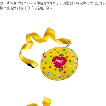
就唔止睇片咁簡單啦，佢仲邀請大家參加有奬遊戲，睇完片答啱問題即有
機會贏走女神設計的「八達通」袋。