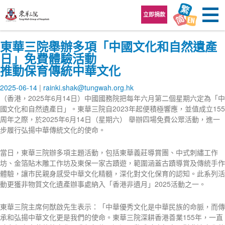
跳至內容區
立即捐款
東華三院舉辦多項「中國文化和自然遺產
日」免費體驗活動
推動保育傳統中華文化
2025-06-14
rainki.shak@tungwah.org.hk
（香港，2025年6月14日）中國國務院把每年六月第二個星期六定為「中
國文化和自然遺產日」。東華三院自2023年起便積極響應，並值成立155
周年之際，於2025年6月14日（星期六） 舉辦四場免費公眾活動，進一
步履行弘揚中華傳統文化的使命。
當日，東華三院辦多項主題活動，包括東華義莊導賞團、中式刺繡工作
坊、金箔貼木雕工作坊及東保一家古蹟遊，範圍涵蓋古蹟導賞及傳統手作
體驗，讓市民親身感受中華文化精髓，深化對文化保育的認知。此系列活
動更獲非物質文化遺產辦事處納入「香港非遺月」2025活動之一。
東華三院主席何猷啟先生表示：「中華優秀文化是中華民族的命脈，而傳
承和弘揚中華文化更是我們的使命。東華三院深耕香港善業155年，一直