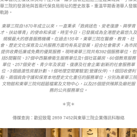
華三院的發源地與首兩代保良局局址的歷史故事，重溫早期香港華人發展
軌跡。
東華三院自
1870
年成立以來，一直秉承「救病拯危、安老復康、興學育
才、扶幼導青」的使命和承諾，時至今日，已發展成為全港歷史最悠久及
規模最大的慈善服務機構。在過去
155
年，東華三院在醫療、教育、社
會、歷史文化保育及公共服務方面均有長足發展，迎合社會需求，為市民
提供收費低廉或免費的優質服務。現時東華三院共有
392
個服務單位，包
括
5
間醫院、
37
個中西醫療衞生服務單位及
1
個社區藥房、
60
個教育服務
單位、
257
個安老、青少年及家庭、復康及社會企業
/
創新的社會服務單
位，
3
個過渡性房屋計劃、
1
個地理空間實驗室
(
營運伙伴
)
、
1
個回收便利
點、兩個肩負守護和保育本地歷史文化重任的服務單位，分別為東華三院
文物館和東華三院何超蕸檔案及文物中心，以及
25
個提供殯葬及廟祀服
務的公共服務單位。
＊完＊
傳媒查詢：歡迎致電 2859 7452與東華三院企業傳訊科聯絡