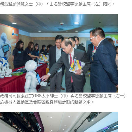
務總監顏傑慧女士（中），由名譽校監李鋈麟主席（左）陪同。
政務司司長張建宗GBS太平紳士（中）與名譽校監李鋈麟主席（右一）
於機械人互動區及合照區親身體驗計劃的新穎之處。