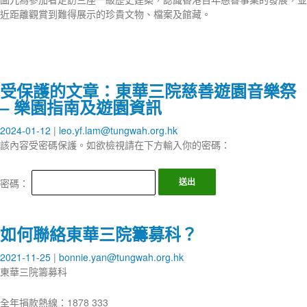
近距離觀賞到難得展示的珍貴文物、檔案及館藏。
受保護的文章：東華三院慈善遊園音樂祭
– 樂園指南及遊園資訊
2024-01-12
leo.yf.lam@tungwah.org.hk
該內容受密碼保護。如欲檢視請在下方輸入你的密碼：
密碼：
如何聯絡東華三院籌募科？
2021-11-25
bonnie.yan@tungwah.org.hk
東華三院籌募科
全年捐款熱線：1878 333