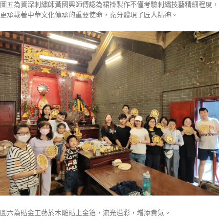
圖五為資深刺繡師黃國興師傅認為裙褂製作不僅考驗刺繡技藝精細程度，
更承載著中華文化傳承的重要使命，充分體現了匠人精神。
圖六為貼金工藝於木雕貼上金箔，流光溢彩，增添貴氣。