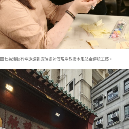
圖七為活動有幸邀請到吳瑞鑾師傅現場教授木雕貼金傳統工藝。