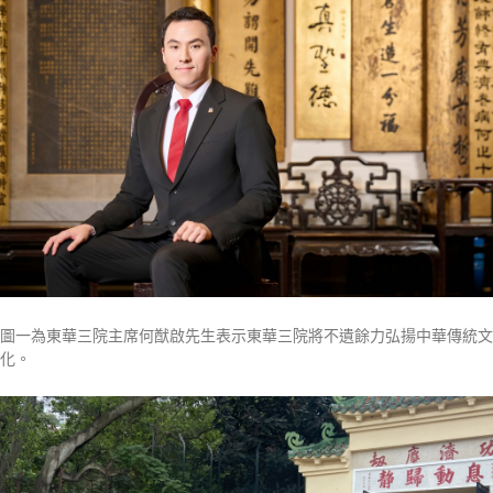
圖一為東華三院主席何猷啟先生表示東華三院將不遺餘力弘揚中華傳統文
化。