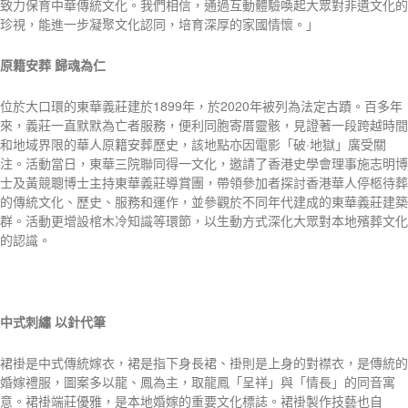
致力保育中華傳統文化。我們相信，通過互動體驗喚起大眾對非遺文化的
珍視，能進一步凝聚文化認同，培育深厚的家國情懷。」
原籍安葬
歸魂為仁
位於大口環的東華義莊建於1899年，於2020年被列為法定古蹟。百多年
來，義莊一直默默為亡者服務，便利同胞寄厝靈骸，見證著一段跨越時間
和地域界限的華人原籍安葬歷史，該地點亦因電影「破·地獄」廣受關
注。活動當日，東華三院聯同得一文化，邀請了香港史學會理事施志明博
士及黃競聰博士主持東華義莊導賞團，帶領參加者探討香港華人停柩待葬
的傳統文化、歷史、服務和運作，並參觀於不同年代建成的東華義莊建築
群。活動更增設棺木冷知識等環節，以生動方式深化大眾對本地殯葬文化
的認識。
中式刺繡
以針代筆
裙褂是中式傳統嫁衣，裙是指下身長裙、褂則是上身的對襟衣，是傳統的
婚嫁禮服，圖案多以龍、鳳為主，取龍鳳「呈祥」與「情長」的同音寓
意。裙褂端莊優雅，是本地婚嫁的重要文化標誌。裙褂製作技藝也自