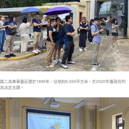
圖二為東華義莊建於1899年，佔地約6,050平方米，於2020年獲政府列
為法定古蹟。