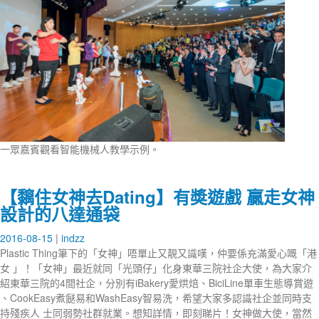
一眾嘉賓觀看智能機械人教學示例。
【黐住女神去Dating】有奬遊戲 贏走女神
設計的八達通袋
2016-08-15
indzz
Plastic Thing筆下的「女神」唔單止又靚又識嘆，仲要係充滿愛心嘅「港
女 」！「女神」最近就同「光頭仔」化身東華三院社企大使，為大家介
紹東華三院的4間社企，分別有iBakery愛烘焙、BiciLine單車生態導賞遊
、CookEasy煮餸易和WashEasy智易洗，希望大家多認識社企並同時支
持殘疾人 士同弱勢社群就業。想知詳情，即刻睇片！女神做大使，當然