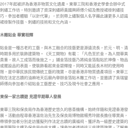
2017年起被評為香港非物質文化遺產。東華三院和香港史學會合辦中式
刺繡工作坊，特別邀請了資深刺繡師黃國興師傅介紹及教授裙褂刺繡技
巧，參加者體驗「以針代筆」，於劍帶上繡製個人名字藉此讓更多人認識
裙褂製作技藝、刺繡的技術和文化內涵。
木雕貼金
華實相輝
貼金是一種古老的工藝，與木工融合的技藝更是源遠流長，於元、明、清
時期多用於裝飾建築物。《天工開物》有載：「凡色至於金，為人間華美
貴重，故人工成箔而後施之。」鋪金箔技藝乃將純金箔黏貼於神像、物品
或擺設品的表面，使裝飾看起來金碧輝煌，同時又能延長木材的使用時
限，是中華民族民間傳統工藝的瑰寶，亦是香港非物質遺產項目。東華三
院在法定古蹟的油麻地天后廟內舉辦金箔貼木雕工作坊，並邀請了吳瑞鑾
師傅向參加者介紹貼金工藝歷史、技巧及現今社會之應用。
東保一家古蹟遊
見證早期華人發展
東華三院和保良局作為香港歷史悠久的慈善機構，始終伴隨和見證香港發
展。活動由程尋香港溫佐治先生及保良局博物館楊秀玲館長擔任導賞員，
帶領參加者分別走訪獲擬列作法定古蹟的廣福祠、獲評為一級歷史建築的
東華醫院主樓及保良局中座大樓，讓參加者透過這三座建築瑰寶，了解東