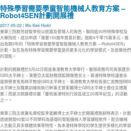
特殊學習需要學童智能機械人教育方案 –
Robot4SEN計劃開展禮
2017-05-22
Wu Kee Huen
東華三院群芳啟智學校以統籌及管理人的角色，聯同逾30所特殊學校及
大專院校，成功申請「滙豐150週年慈善計劃」撥款4千零75萬多元，推
出為期3年的「特殊學習需要學童智能機械人教育方案 —Robot4SEN」
計劃，旨在為有特殊學習需要學童提供更多元化的學習模式，及發展他們
的潛能。
計劃的開展禮於5月22日假座香港教育大學舉行，邀得政務司司長張建宗
GBS太平紳士、滙豐亞太區財務總監顏傑慧女士、香港特殊學校議會永
遠榮譽會長馬時亨教授GBS太平紳士、香港教育大學校長張仁良教授BBS
太平紳士及職業訓練局執行幹事尤曾家麗博士GBS太平紳士擔任主禮嘉
賓；而是次開展禮亦屬「慶祝香港特別行政區成立20周年紀念」的活動
之一。
東華三院主席兼名譽校監李鋈麟博士太平紳士於開展禮致辭時表示，計劃
透過開發60套以不同學科為基礎的智能機械人學習課程軟件，配合機械
人生動又具多媒體效果等特性，為本港特殊學校的學生提供多樣化的學習