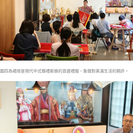
圖四為裙褂是現代中式婚禮新娘的首選禮服，象徵對美滿生活的期許。