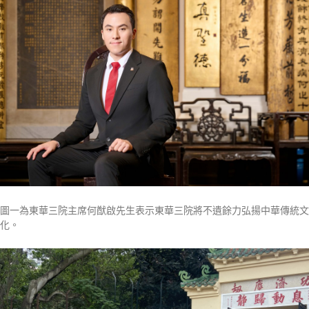
圖一為東華三院主席何猷啟先生表示東華三院將不遺餘力弘揚中華傳統文
化。