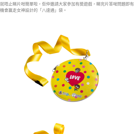
就唔止睇片咁簡單啦，佢仲邀請大家參加有奬遊戲，睇完片答啱問題即有
機會贏走女神設計的「八達通」袋。