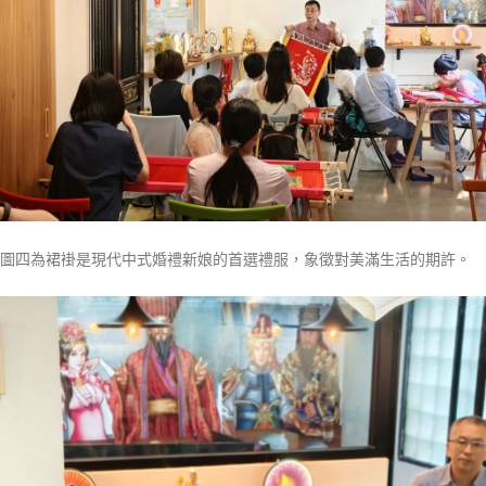
圖四為裙褂是現代中式婚禮新娘的首選禮服，象徵對美滿生活的期許。