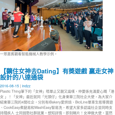
一眾嘉賓觀看智能機械人教學示例。
【黐住女神去Dating】有奬遊戲 贏走女神
設計的八達通袋
2016-08-15
indzz
Plastic Thing筆下的「女神」唔單止又靚又識嘆，仲要係充滿愛心嘅「港
女 」！「女神」最近就同「光頭仔」化身東華三院社企大使，為大家介
紹東華三院的4間社企，分別有iBakery愛烘焙、BiciLine單車生態導賞遊
、CookEasy煮餸易和WashEasy智易洗，希望大家多認識社企並同時支
持殘疾人 士同弱勢社群就業。想知詳情，即刻睇片！女神做大使，當然