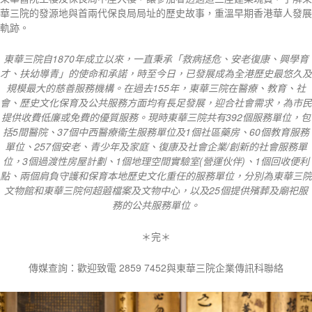
華三院的發源地與首兩代保良局局址的歷史故事，重溫早期香港華人發展
軌跡。
東華三院自
1870
年成立以來，一直秉承「救病拯危、安老復康、興學育
才、扶幼導青」的使命和承諾，時至今日，已發展成為全港歷史最悠久及
規模最大的慈善服務機構。在過去
155
年，東華三院在醫療、教育、社
會、歷史文化保育及公共服務方面均有長足發展，迎合社會需求，為市民
提供收費低廉或免費的優質服務。現時東華三院共有
392
個服務單位，包
括
5
間醫院、
37
個中西醫療衞生服務單位及
1
個社區藥房、
60
個教育服務
單位、
257
個安老、青少年及家庭、復康及社會企業
/
創新的社會服務單
位，
3
個過渡性房屋計劃、
1
個地理空間實驗室
(
營運伙伴
)
、
1
個回收便利
點、兩個肩負守護和保育本地歷史文化重任的服務單位，分別為東華三院
文物館和東華三院何超蕸檔案及文物中心，以及
25
個提供殯葬及廟祀服
務的公共服務單位。
＊完＊
傳媒查詢：歡迎致電 2859 7452與東華三院企業傳訊科聯絡