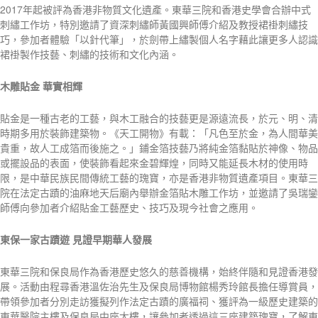
2017年起被評為香港非物質文化遺產。東華三院和香港史學會合辦中式
刺繡工作坊，特別邀請了資深刺繡師黃國興師傅介紹及教授裙褂刺繡技
巧，參加者體驗「以針代筆」，於劍帶上繡製個人名字藉此讓更多人認識
裙褂製作技藝、刺繡的技術和文化內涵。
木雕貼金
華實相輝
貼金是一種古老的工藝，與木工融合的技藝更是源遠流長，於元、明、清
時期多用於裝飾建築物。《天工開物》有載：「凡色至於金，為人間華美
貴重，故人工成箔而後施之。」鋪金箔技藝乃將純金箔黏貼於神像、物品
或擺設品的表面，使裝飾看起來金碧輝煌，同時又能延長木材的使用時
限，是中華民族民間傳統工藝的瑰寶，亦是香港非物質遺產項目。東華三
院在法定古蹟的油麻地天后廟內舉辦金箔貼木雕工作坊，並邀請了吳瑞鑾
師傅向參加者介紹貼金工藝歷史、技巧及現今社會之應用。
東保一家古蹟遊
見證早期華人發展
東華三院和保良局作為香港歷史悠久的慈善機構，始終伴隨和見證香港發
展。活動由程尋香港溫佐治先生及保良局博物館楊秀玲館長擔任導賞員，
帶領參加者分別走訪獲擬列作法定古蹟的廣福祠、獲評為一級歷史建築的
東華醫院主樓及保良局中座大樓，讓參加者透過這三座建築瑰寶，了解東