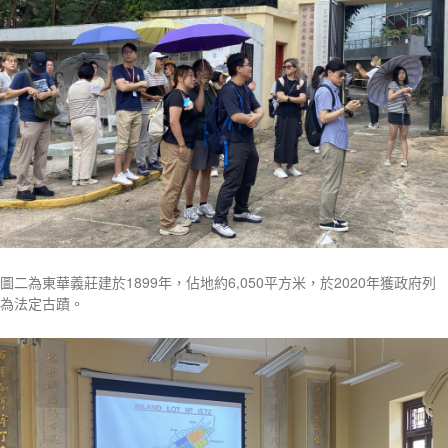
圖二為東華義莊建於1899年，佔地約6,050平方米，於2020年獲政府列
為法定古蹟。