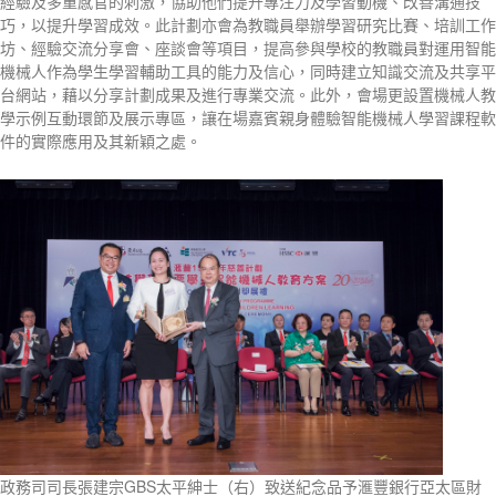
經驗及多重感官的刺激，協助他們提升專注力及學習動機、改善溝通技
巧，以提升學習成效。此計劃亦會為教職員舉辦學習研究比賽、培訓工作
坊、經驗交流分享會、座談會等項目，提高參與學校的教職員對運用智能
機械人作為學生學習輔助工具的能力及信心，同時建立知識交流及共享平
台網站，藉以分享計劃成果及進行專業交流。此外，會場更設置機械人教
學示例互動環節及展示專區，讓在場嘉賓親身體驗智能機械人學習課程軟
件的實際應用及其新穎之處。
政務司司長張建宗GBS太平紳士（右）致送紀念品予滙豐銀行亞太區財