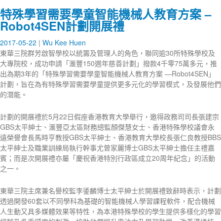
特殊學習需要學童智能機械人教育方案 –
Robot4SEN計劃開展禮
2017-05-22
Wu Kee Huen
東華三院群芳啟智學校以統籌及管理人的角色，聯同逾30所特殊學校及
大專院校，成功申請「滙豐150週年慈善計劃」撥款4千零75萬多元，推
出為期3年的「特殊學習需要學童智能機械人教育方案 —Robot4SEN」
計劃，旨在為有特殊學習需要學童提供更多元化的學習模式，及發展他們
的潛能。
計劃的開展禮於5月22日假座香港教育大學舉行，邀得政務司司長張建宗
GBS太平紳士、滙豐亞太區財務總監顏傑慧女士、香港特殊學校議會永
遠榮譽會長馬時亨教授GBS太平紳士、香港教育大學校長張仁良教授BBS
太平紳士及職業訓練局執行幹事尤曾家麗博士GBS太平紳士擔任主禮嘉
賓；而是次開展禮亦屬「慶祝香港特別行政區成立20周年紀念」的活動
之一。
東華三院主席兼名譽校監李鋈麟博士太平紳士於開展禮致辭時表示，計劃
透過開發60套以不同學科為基礎的智能機械人學習課程軟件，配合機械
人生動又具多媒體效果等特性，為本港特殊學校的學生提供多樣化的學習