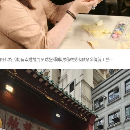
圖七為活動有幸邀請到吳瑞鑾師傅現場教授木雕貼金傳統工藝。