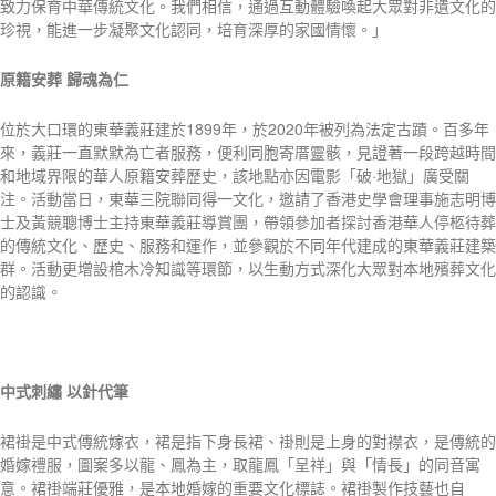
致力保育中華傳統文化。我們相信，通過互動體驗喚起大眾對非遺文化的
珍視，能進一步凝聚文化認同，培育深厚的家國情懷。」
原籍安葬
歸魂為仁
位於大口環的東華義莊建於1899年，於2020年被列為法定古蹟。百多年
來，義莊一直默默為亡者服務，便利同胞寄厝靈骸，見證著一段跨越時間
和地域界限的華人原籍安葬歷史，該地點亦因電影「破·地獄」廣受關
注。活動當日，東華三院聯同得一文化，邀請了香港史學會理事施志明博
士及黃競聰博士主持東華義莊導賞團，帶領參加者探討香港華人停柩待葬
的傳統文化、歷史、服務和運作，並參觀於不同年代建成的東華義莊建築
群。活動更增設棺木冷知識等環節，以生動方式深化大眾對本地殯葬文化
的認識。
中式刺繡
以針代筆
裙褂是中式傳統嫁衣，裙是指下身長裙、褂則是上身的對襟衣，是傳統的
婚嫁禮服，圖案多以龍、鳳為主，取龍鳳「呈祥」與「情長」的同音寓
意。裙褂端莊優雅，是本地婚嫁的重要文化標誌。裙褂製作技藝也自