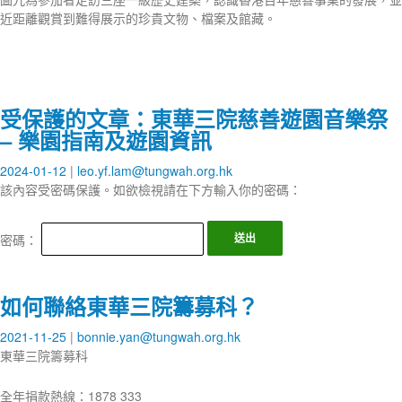
近距離觀賞到難得展示的珍貴文物、檔案及館藏。
受保護的文章：東華三院慈善遊園音樂祭
– 樂園指南及遊園資訊
2024-01-12
leo.yf.lam@tungwah.org.hk
該內容受密碼保護。如欲檢視請在下方輸入你的密碼：
密碼：
如何聯絡東華三院籌募科？
2021-11-25
bonnie.yan@tungwah.org.hk
東華三院籌募科
全年捐款熱線：1878 333