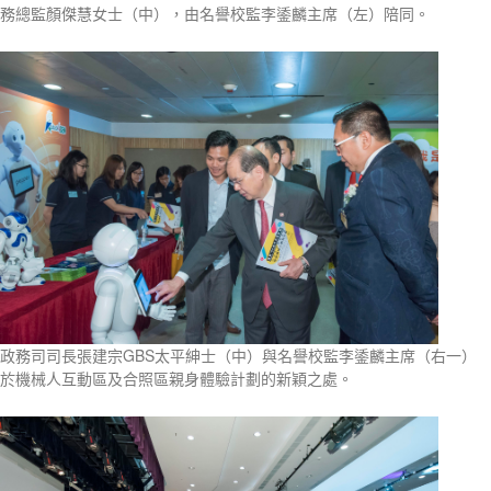
務總監顏傑慧女士（中），由名譽校監李鋈麟主席（左）陪同。
政務司司長張建宗GBS太平紳士（中）與名譽校監李鋈麟主席（右一）
於機械人互動區及合照區親身體驗計劃的新穎之處。