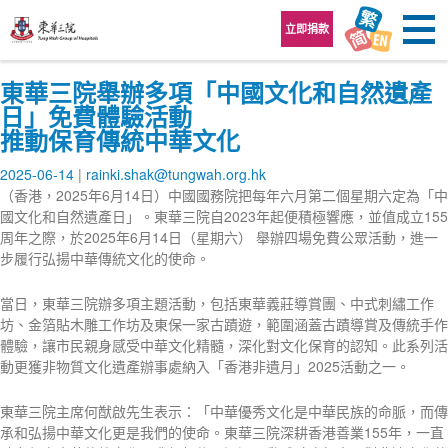
跳至內容區
立即捐款
東華三院舉辦多項「中國文化和自然遺產
日」免費體驗活動
推動保育傳統中華文化
2025-06-14
rainki.shak@tungwah.org.hk
（香港，2025年6月14日）中國國務院把每年六月第二個星期六定為「中
國文化和自然遺產日」。東華三院自2023年起便積極響應，並值成立155
周年之際，於2025年6月14日（星期六） 舉辦四場免費公眾活動，進一
步履行弘揚中華傳統文化的使命。
當日，東華三院辦多項主題活動，包括東華義莊導賞團、中式刺繡工作
坊、金箔貼木雕工作坊及東保一家古蹟遊，範圍涵蓋古蹟導賞及傳統手作
體驗，讓市民親身感受中華文化精髓，深化對文化保育的認知。此系列活
動更獲非物質文化遺產辦事處納入「香港非遺月」2025活動之一。
東華三院主席何猷啟先生表示：「中華優秀文化是中華民族的命脈，而傳
承和弘揚中華文化更是我們的使命。東華三院深耕香港善業155年，一直