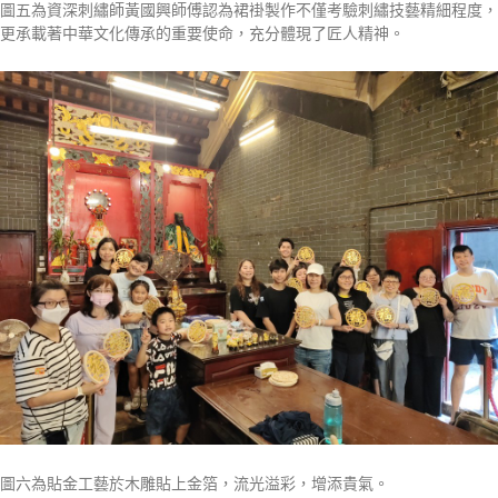
圖五為資深刺繡師黃國興師傅認為裙褂製作不僅考驗刺繡技藝精細程度，
更承載著中華文化傳承的重要使命，充分體現了匠人精神。
圖六為貼金工藝於木雕貼上金箔，流光溢彩，增添貴氣。