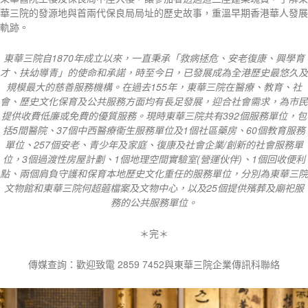
華三院的發源地與首兩代保良局局址的歷史故事，重溫早期香港華人發展
軌跡。
東華三院自
1870
年成立以來，一直秉承「救病拯危、安老復康、興學育
才、扶幼導青」的使命和承諾，時至今日，已發展成為全港歷史最悠久及
規模最大的慈善服務機構。在過去
155
年，東華三院在醫療、教育、社
會、歷史文化保育及公共服務方面均有長足發展，迎合社會需求，為市民
提供收費低廉或免費的優質服務。現時東華三院共有
392
個服務單位，包
括
5
間醫院、
37
個中西醫療衞生服務單位及
1
個社區藥房、
60
個教育服務
單位、
257
個安老、青少年及家庭、復康及社會企業
/
創新的社會服務單
位，
3
個過渡性房屋計劃、
1
個地理空間實驗室
(
營運伙伴
)
、
1
個回收便利
點、兩個肩負守護和保育本地歷史文化重任的服務單位，分別為東華三院
文物館和東華三院何超蕸檔案及文物中心，以及
25
個提供殯葬及廟祀服
務的公共服務單位。
＊完＊
傳媒查詢：歡迎致電 2859 7452與東華三院企業傳訊科聯絡