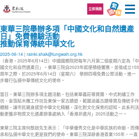
跳至內容區
立即捐款
東華三院舉辦多項「中國文化和自然遺產
日」免費體驗活動
推動保育傳統中華文化
2025-06-14
rainki.shak@tungwah.org.hk
（香港，2025年6月14日）中國國務院把每年六月第二個星期六定為「中
國文化和自然遺產日」。東華三院自2023年起便積極響應，並值成立155
周年之際，於2025年6月14日（星期六） 舉辦四場免費公眾活動，進一
步履行弘揚中華傳統文化的使命。
當日，東華三院辦多項主題活動，包括東華義莊導賞團、中式刺繡工作
坊、金箔貼木雕工作坊及東保一家古蹟遊，範圍涵蓋古蹟導賞及傳統手作
體驗，讓市民親身感受中華文化精髓，深化對文化保育的認知。此系列活
動更獲非物質文化遺產辦事處納入「香港非遺月」2025活動之一。
東華三院主席何猷啟先生表示：「中華優秀文化是中華民族的命脈，而傳
承和弘揚中華文化更是我們的使命。東華三院深耕香港善業155年，一直