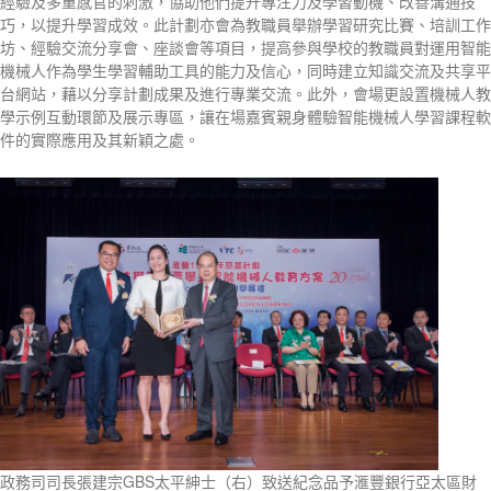
經驗及多重感官的刺激，協助他們提升專注力及學習動機、改善溝通技
巧，以提升學習成效。此計劃亦會為教職員舉辦學習研究比賽、培訓工作
坊、經驗交流分享會、座談會等項目，提高參與學校的教職員對運用智能
機械人作為學生學習輔助工具的能力及信心，同時建立知識交流及共享平
台網站，藉以分享計劃成果及進行專業交流。此外，會場更設置機械人教
學示例互動環節及展示專區，讓在場嘉賓親身體驗智能機械人學習課程軟
件的實際應用及其新穎之處。
政務司司長張建宗GBS太平紳士（右）致送紀念品予滙豐銀行亞太區財