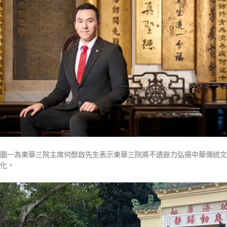
圖一為東華三院主席何猷啟先生表示東華三院將不遺餘力弘揚中華傳統文
化。