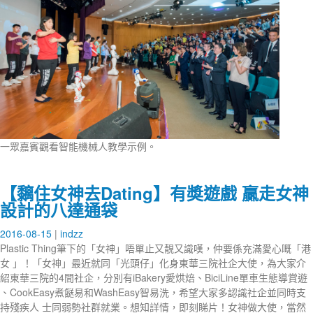
一眾嘉賓觀看智能機械人教學示例。
【黐住女神去Dating】有奬遊戲 贏走女神
設計的八達通袋
2016-08-15
indzz
Plastic Thing筆下的「女神」唔單止又靚又識嘆，仲要係充滿愛心嘅「港
女 」！「女神」最近就同「光頭仔」化身東華三院社企大使，為大家介
紹東華三院的4間社企，分別有iBakery愛烘焙、BiciLine單車生態導賞遊
、CookEasy煮餸易和WashEasy智易洗，希望大家多認識社企並同時支
持殘疾人 士同弱勢社群就業。想知詳情，即刻睇片！女神做大使，當然