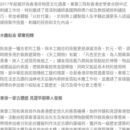
2017年起被評為香港非物質文化遺產。東華三院和香港史學會合辦中式
刺繡工作坊，特別邀請了資深刺繡師黃國興師傅介紹及教授裙褂刺繡技
巧，參加者體驗「以針代筆」，於劍帶上繡製個人名字藉此讓更多人認識
裙褂製作技藝、刺繡的技術和文化內涵。
木雕貼金
華實相輝
貼金是一種古老的工藝，與木工融合的技藝更是源遠流長，於元、明、清
時期多用於裝飾建築物。《天工開物》有載：「凡色至於金，為人間華美
貴重，故人工成箔而後施之。」鋪金箔技藝乃將純金箔黏貼於神像、物品
或擺設品的表面，使裝飾看起來金碧輝煌，同時又能延長木材的使用時
限，是中華民族民間傳統工藝的瑰寶，亦是香港非物質遺產項目。東華三
院在法定古蹟的油麻地天后廟內舉辦金箔貼木雕工作坊，並邀請了吳瑞鑾
師傅向參加者介紹貼金工藝歷史、技巧及現今社會之應用。
東保一家古蹟遊
見證早期華人發展
東華三院和保良局作為香港歷史悠久的慈善機構，始終伴隨和見證香港發
展。活動由程尋香港溫佐治先生及保良局博物館楊秀玲館長擔任導賞員，
帶領參加者分別走訪獲擬列作法定古蹟的廣福祠、獲評為一級歷史建築的
東華醫院主樓及保良局中座大樓，讓參加者透過這三座建築瑰寶，了解東