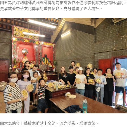
圖五為資深刺繡師黃國興師傅認為裙褂製作不僅考驗刺繡技藝精細程度，
更承載著中華文化傳承的重要使命，充分體現了匠人精神。
圖六為貼金工藝於木雕貼上金箔，流光溢彩，增添貴氣。