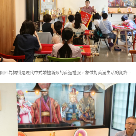
圖四為裙褂是現代中式婚禮新娘的首選禮服，象徵對美滿生活的期許。