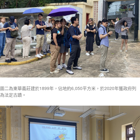
圖二為東華義莊建於1899年，佔地約6,050平方米，於2020年獲政府列
為法定古蹟。