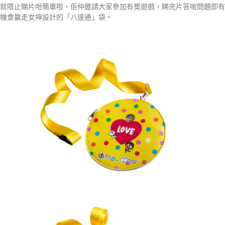
就唔止睇片咁簡單啦，佢仲邀請大家參加有奬遊戲，睇完片答啱問題即有
機會贏走女神設計的「八達通」袋。