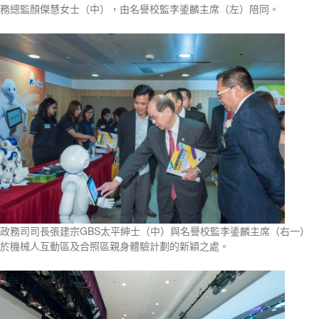
務總監顏傑慧女士（中），由名譽校監李鋈麟主席（左）陪同。
政務司司長張建宗GBS太平紳士（中）與名譽校監李鋈麟主席（右一）
於機械人互動區及合照區親身體驗計劃的新穎之處。