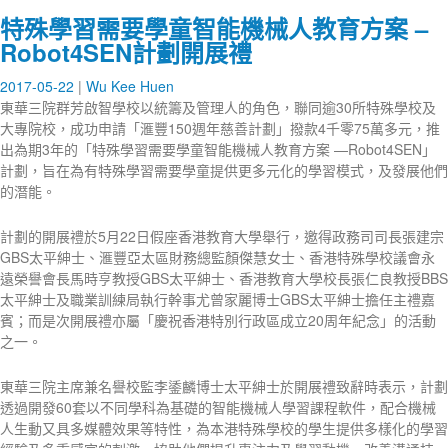
特殊學習需要學童智能機械人教育方案 –
Robot4SEN計劃開展禮
2017-05-22
Wu Kee Huen
東華三院群芳啟智學校以統籌及管理人的角色，聯同逾30所特殊學校及
大專院校，成功申請「滙豐150週年慈善計劃」撥款4千零75萬多元，推
出為期3年的「特殊學習需要學童智能機械人教育方案 —Robot4SEN」
計劃，旨在為有特殊學習需要學童提供更多元化的學習模式，及發展他們
的潛能。
計劃的開展禮於5月22日假座香港教育大學舉行，邀得政務司司長張建宗
GBS太平紳士、滙豐亞太區財務總監顏傑慧女士、香港特殊學校議會永
遠榮譽會長馬時亨教授GBS太平紳士、香港教育大學校長張仁良教授BBS
太平紳士及職業訓練局執行幹事尤曾家麗博士GBS太平紳士擔任主禮嘉
賓；而是次開展禮亦屬「慶祝香港特別行政區成立20周年紀念」的活動
之一。
東華三院主席兼名譽校監李鋈麟博士太平紳士於開展禮致辭時表示，計劃
透過開發60套以不同學科為基礎的智能機械人學習課程軟件，配合機械
人生動又具多媒體效果等特性，為本港特殊學校的學生提供多樣化的學習