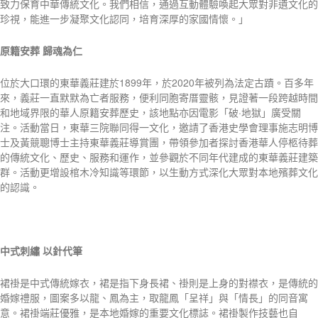
致力保育中華傳統文化。我們相信，通過互動體驗喚起大眾對非遺文化的
珍視，能進一步凝聚文化認同，培育深厚的家國情懷。」
原籍安葬
歸魂為仁
位於大口環的東華義莊建於1899年，於2020年被列為法定古蹟。百多年
來，義莊一直默默為亡者服務，便利同胞寄厝靈骸，見證著一段跨越時間
和地域界限的華人原籍安葬歷史，該地點亦因電影「破·地獄」廣受關
注。活動當日，東華三院聯同得一文化，邀請了香港史學會理事施志明博
士及黃競聰博士主持東華義莊導賞團，帶領參加者探討香港華人停柩待葬
的傳統文化、歷史、服務和運作，並參觀於不同年代建成的東華義莊建築
群。活動更增設棺木冷知識等環節，以生動方式深化大眾對本地殯葬文化
的認識。
中式刺繡
以針代筆
裙褂是中式傳統嫁衣，裙是指下身長裙、褂則是上身的對襟衣，是傳統的
婚嫁禮服，圖案多以龍、鳳為主，取龍鳳「呈祥」與「情長」的同音寓
意。裙褂端莊優雅，是本地婚嫁的重要文化標誌。裙褂製作技藝也自