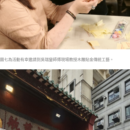
圖七為活動有幸邀請到吳瑞鑾師傅現場教授木雕貼金傳統工藝。