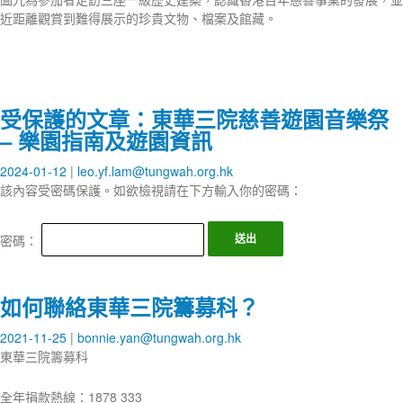
近距離觀賞到難得展示的珍貴文物、檔案及館藏。
受保護的文章：東華三院慈善遊園音樂祭
– 樂園指南及遊園資訊
2024-01-12
leo.yf.lam@tungwah.org.hk
該內容受密碼保護。如欲檢視請在下方輸入你的密碼：
密碼：
如何聯絡東華三院籌募科？
2021-11-25
bonnie.yan@tungwah.org.hk
東華三院籌募科
全年捐款熱線：1878 333