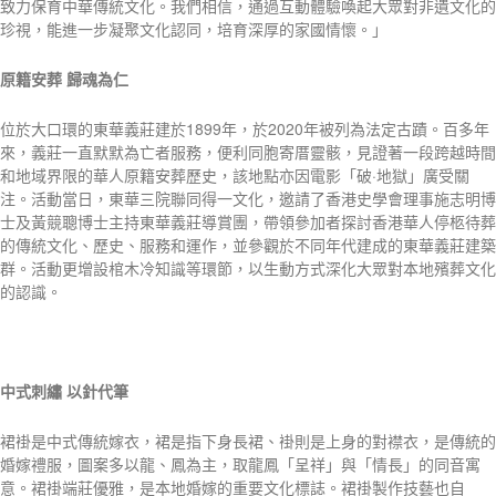
致力保育中華傳統文化。我們相信，通過互動體驗喚起大眾對非遺文化的
珍視，能進一步凝聚文化認同，培育深厚的家國情懷。」
原籍安葬
歸魂為仁
位於大口環的東華義莊建於1899年，於2020年被列為法定古蹟。百多年
來，義莊一直默默為亡者服務，便利同胞寄厝靈骸，見證著一段跨越時間
和地域界限的華人原籍安葬歷史，該地點亦因電影「破·地獄」廣受關
注。活動當日，東華三院聯同得一文化，邀請了香港史學會理事施志明博
士及黃競聰博士主持東華義莊導賞團，帶領參加者探討香港華人停柩待葬
的傳統文化、歷史、服務和運作，並參觀於不同年代建成的東華義莊建築
群。活動更增設棺木冷知識等環節，以生動方式深化大眾對本地殯葬文化
的認識。
中式刺繡
以針代筆
裙褂是中式傳統嫁衣，裙是指下身長裙、褂則是上身的對襟衣，是傳統的
婚嫁禮服，圖案多以龍、鳳為主，取龍鳳「呈祥」與「情長」的同音寓
意。裙褂端莊優雅，是本地婚嫁的重要文化標誌。裙褂製作技藝也自