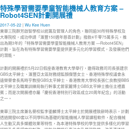
特殊學習需要學童智能機械人教育方案 –
Robot4SEN計劃開展禮
2017-05-22
Wu Kee Huen
東華三院群芳啟智學校以統籌及管理人的角色，聯同逾30所特殊學校及
大專院校，成功申請「滙豐150週年慈善計劃」撥款4千零75萬多元，推
出為期3年的「特殊學習需要學童智能機械人教育方案 —Robot4SEN」
計劃，旨在為有特殊學習需要學童提供更多元化的學習模式，及發展他們
的潛能。
計劃的開展禮於5月22日假座香港教育大學舉行，邀得政務司司長張建宗
GBS太平紳士、滙豐亞太區財務總監顏傑慧女士、香港特殊學校議會永
遠榮譽會長馬時亨教授GBS太平紳士、香港教育大學校長張仁良教授BBS
太平紳士及職業訓練局執行幹事尤曾家麗博士GBS太平紳士擔任主禮嘉
賓；而是次開展禮亦屬「慶祝香港特別行政區成立20周年紀念」的活動
之一。
東華三院主席兼名譽校監李鋈麟博士太平紳士於開展禮致辭時表示，計劃
透過開發60套以不同學科為基礎的智能機械人學習課程軟件，配合機械
人生動又具多媒體效果等特性，為本港特殊學校的學生提供多樣化的學習