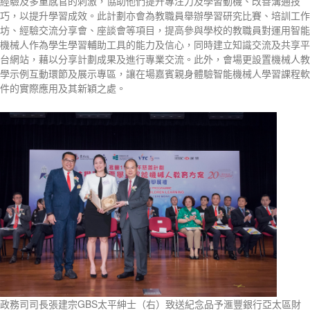
經驗及多重感官的刺激，協助他們提升專注力及學習動機、改善溝通技
巧，以提升學習成效。此計劃亦會為教職員舉辦學習研究比賽、培訓工作
坊、經驗交流分享會、座談會等項目，提高參與學校的教職員對運用智能
機械人作為學生學習輔助工具的能力及信心，同時建立知識交流及共享平
台網站，藉以分享計劃成果及進行專業交流。此外，會場更設置機械人教
學示例互動環節及展示專區，讓在場嘉賓親身體驗智能機械人學習課程軟
件的實際應用及其新穎之處。
政務司司長張建宗GBS太平紳士（右）致送紀念品予滙豐銀行亞太區財