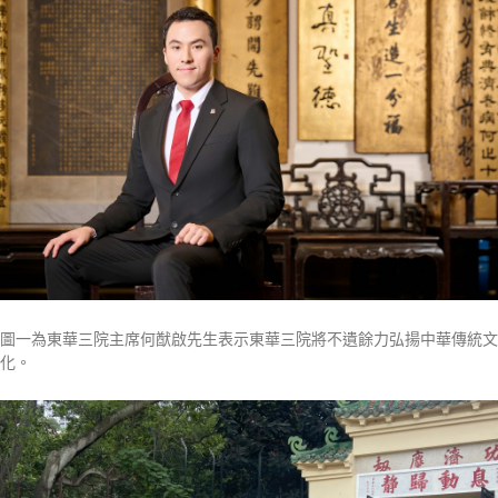
圖一為東華三院主席何猷啟先生表示東華三院將不遺餘力弘揚中華傳統文
化。