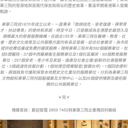
華三院的發源地與首兩代保良局局址的歷史故事，重溫早期香港華人發展
軌跡。
東華三院自
1870
年成立以來，一直秉承「救病拯危、安老復康、興學育
才、扶幼導青」的使命和承諾，時至今日，已發展成為全港歷史最悠久及
規模最大的慈善服務機構。在過去
155
年，東華三院在醫療、教育、社
會、歷史文化保育及公共服務方面均有長足發展，迎合社會需求，為市民
提供收費低廉或免費的優質服務。現時東華三院共有
392
個服務單位，包
括
5
間醫院、
37
個中西醫療衞生服務單位及
1
個社區藥房、
60
個教育服務
單位、
257
個安老、青少年及家庭、復康及社會企業
/
創新的社會服務單
位，
3
個過渡性房屋計劃、
1
個地理空間實驗室
(
營運伙伴
)
、
1
個回收便利
點、兩個肩負守護和保育本地歷史文化重任的服務單位，分別為東華三院
文物館和東華三院何超蕸檔案及文物中心，以及
25
個提供殯葬及廟祀服
務的公共服務單位。
＊完＊
傳媒查詢：歡迎致電 2859 7452與東華三院企業傳訊科聯絡