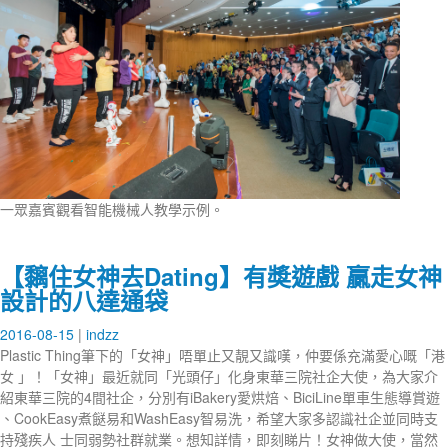
一眾嘉賓觀看智能機械人教學示例。
【黐住女神去Dating】有奬遊戲 贏走女神
設計的八達通袋
2016-08-15
indzz
Plastic Thing筆下的「女神」唔單止又靚又識嘆，仲要係充滿愛心嘅「港
女 」！「女神」最近就同「光頭仔」化身東華三院社企大使，為大家介
紹東華三院的4間社企，分別有iBakery愛烘焙、BiciLine單車生態導賞遊
、CookEasy煮餸易和WashEasy智易洗，希望大家多認識社企並同時支
持殘疾人 士同弱勢社群就業。想知詳情，即刻睇片！女神做大使，當然