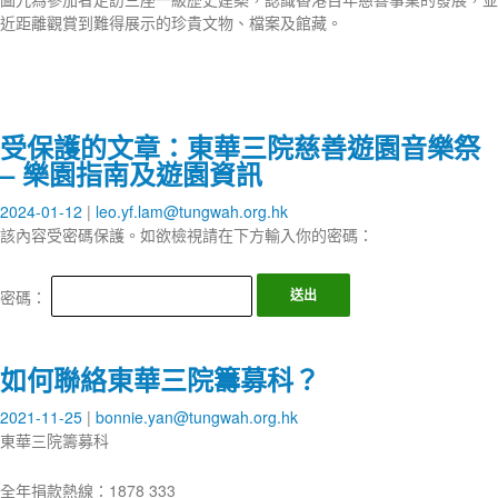
近距離觀賞到難得展示的珍貴文物、檔案及館藏。
受保護的文章：東華三院慈善遊園音樂祭
– 樂園指南及遊園資訊
2024-01-12
leo.yf.lam@tungwah.org.hk
該內容受密碼保護。如欲檢視請在下方輸入你的密碼：
密碼：
如何聯絡東華三院籌募科？
2021-11-25
bonnie.yan@tungwah.org.hk
東華三院籌募科
全年捐款熱線：1878 333