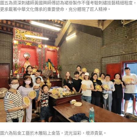
圖五為資深刺繡師黃國興師傅認為裙褂製作不僅考驗刺繡技藝精細程度，
更承載著中華文化傳承的重要使命，充分體現了匠人精神。
圖六為貼金工藝於木雕貼上金箔，流光溢彩，增添貴氣。