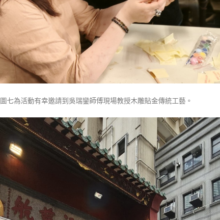
圖七為活動有幸邀請到吳瑞鑾師傅現場教授木雕貼金傳統工藝。