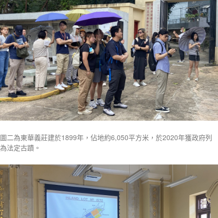
圖二為東華義莊建於1899年，佔地約6,050平方米，於2020年獲政府列
為法定古蹟。