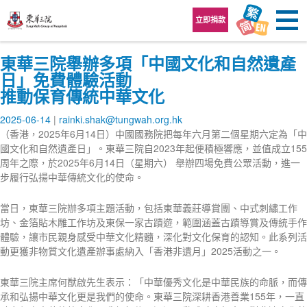
跳至內容區
立即捐款
東華三院舉辦多項「中國文化和自然遺產
日」免費體驗活動
推動保育傳統中華文化
2025-06-14
rainki.shak@tungwah.org.hk
（香港，2025年6月14日）中國國務院把每年六月第二個星期六定為「中
國文化和自然遺產日」。東華三院自2023年起便積極響應，並值成立155
周年之際，於2025年6月14日（星期六） 舉辦四場免費公眾活動，進一
步履行弘揚中華傳統文化的使命。
當日，東華三院辦多項主題活動，包括東華義莊導賞團、中式刺繡工作
坊、金箔貼木雕工作坊及東保一家古蹟遊，範圍涵蓋古蹟導賞及傳統手作
體驗，讓市民親身感受中華文化精髓，深化對文化保育的認知。此系列活
動更獲非物質文化遺產辦事處納入「香港非遺月」2025活動之一。
東華三院主席何猷啟先生表示：「中華優秀文化是中華民族的命脈，而傳
承和弘揚中華文化更是我們的使命。東華三院深耕香港善業155年，一直