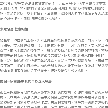
2017年起被評為香港非物質文化遺產。東華三院和香港史學會合辦中式
刺繡工作坊，特別邀請了資深刺繡師黃國興師傅介紹及教授裙褂刺繡技
巧，參加者體驗「以針代筆」，於劍帶上繡製個人名字藉此讓更多人認識
裙褂製作技藝、刺繡的技術和文化內涵。
木雕貼金
華實相輝
貼金是一種古老的工藝，與木工融合的技藝更是源遠流長，於元、明、清
時期多用於裝飾建築物。《天工開物》有載：「凡色至於金，為人間華美
貴重，故人工成箔而後施之。」鋪金箔技藝乃將純金箔黏貼於神像、物品
或擺設品的表面，使裝飾看起來金碧輝煌，同時又能延長木材的使用時
限，是中華民族民間傳統工藝的瑰寶，亦是香港非物質遺產項目。東華三
院在法定古蹟的油麻地天后廟內舉辦金箔貼木雕工作坊，並邀請了吳瑞鑾
師傅向參加者介紹貼金工藝歷史、技巧及現今社會之應用。
東保一家古蹟遊
見證早期華人發展
東華三院和保良局作為香港歷史悠久的慈善機構，始終伴隨和見證香港發
展。活動由程尋香港溫佐治先生及保良局博物館楊秀玲館長擔任導賞員，
帶領參加者分別走訪獲擬列作法定古蹟的廣福祠、獲評為一級歷史建築的
東華醫院主樓及保良局中座大樓，讓參加者透過這三座建築瑰寶，了解東