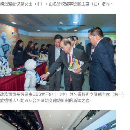
務總監顏傑慧女士（中），由名譽校監李鋈麟主席（左）陪同。
政務司司長張建宗GBS太平紳士（中）與名譽校監李鋈麟主席（右一）
於機械人互動區及合照區親身體驗計劃的新穎之處。