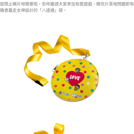
就唔止睇片咁簡單啦，佢仲邀請大家參加有奬遊戲，睇完片答啱問題即有
機會贏走女神設計的「八達通」袋。