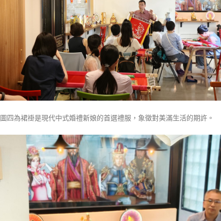
圖四為裙褂是現代中式婚禮新娘的首選禮服，象徵對美滿生活的期許。