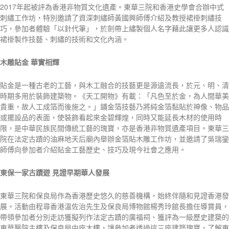
2017年起被評為香港非物質文化遺產。東華三院和香港史學會合辦中式
刺繡工作坊，特別邀請了資深刺繡師黃國興師傅介紹及教授裙褂刺繡技
巧，參加者體驗「以針代筆」，於劍帶上繡製個人名字藉此讓更多人認識
裙褂製作技藝、刺繡的技術和文化內涵。
木雕貼金
華實相輝
貼金是一種古老的工藝，與木工融合的技藝更是源遠流長，於元、明、清
時期多用於裝飾建築物。《天工開物》有載：「凡色至於金，為人間華美
貴重，故人工成箔而後施之。」鋪金箔技藝乃將純金箔黏貼於神像、物品
或擺設品的表面，使裝飾看起來金碧輝煌，同時又能延長木材的使用時
限，是中華民族民間傳統工藝的瑰寶，亦是香港非物質遺產項目。東華三
院在法定古蹟的油麻地天后廟內舉辦金箔貼木雕工作坊，並邀請了吳瑞鑾
師傅向參加者介紹貼金工藝歷史、技巧及現今社會之應用。
東保一家古蹟遊
見證早期華人發展
東華三院和保良局作為香港歷史悠久的慈善機構，始終伴隨和見證香港發
展。活動由程尋香港溫佐治先生及保良局博物館楊秀玲館長擔任導賞員，
帶領參加者分別走訪獲擬列作法定古蹟的廣福祠、獲評為一級歷史建築的
東華醫院主樓及保良局中座大樓，讓參加者透過這三座建築瑰寶，了解東