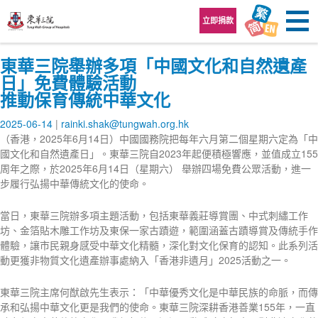
跳至內容區
立即捐款
東華三院舉辦多項「中國文化和自然遺產
日」免費體驗活動
推動保育傳統中華文化
2025-06-14
rainki.shak@tungwah.org.hk
（香港，2025年6月14日）中國國務院把每年六月第二個星期六定為「中
國文化和自然遺產日」。東華三院自2023年起便積極響應，並值成立155
周年之際，於2025年6月14日（星期六） 舉辦四場免費公眾活動，進一
步履行弘揚中華傳統文化的使命。
當日，東華三院辦多項主題活動，包括東華義莊導賞團、中式刺繡工作
坊、金箔貼木雕工作坊及東保一家古蹟遊，範圍涵蓋古蹟導賞及傳統手作
體驗，讓市民親身感受中華文化精髓，深化對文化保育的認知。此系列活
動更獲非物質文化遺產辦事處納入「香港非遺月」2025活動之一。
東華三院主席何猷啟先生表示：「中華優秀文化是中華民族的命脈，而傳
承和弘揚中華文化更是我們的使命。東華三院深耕香港善業155年，一直