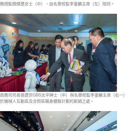
務總監顏傑慧女士（中），由名譽校監李鋈麟主席（左）陪同。
政務司司長張建宗GBS太平紳士（中）與名譽校監李鋈麟主席（右一）
於機械人互動區及合照區親身體驗計劃的新穎之處。