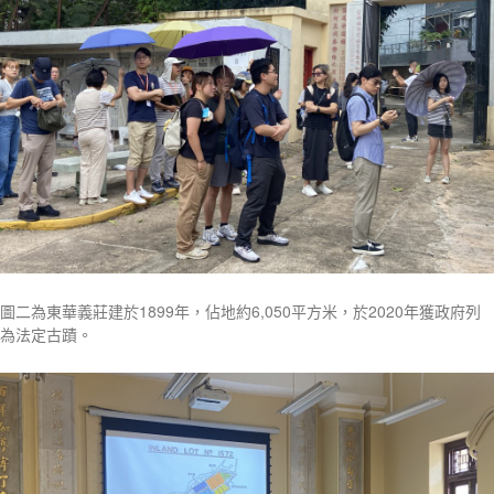
圖二為東華義莊建於1899年，佔地約6,050平方米，於2020年獲政府列
為法定古蹟。