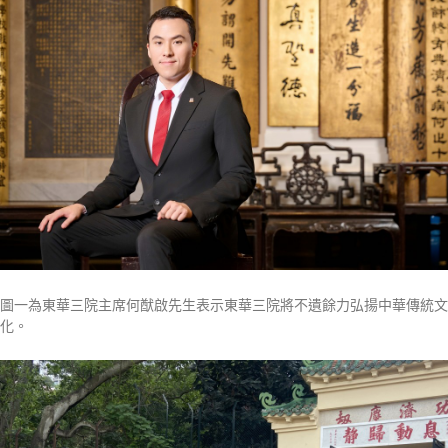
圖一為東華三院主席何猷啟先生表示東華三院將不遺餘力弘揚中華傳統文
化。