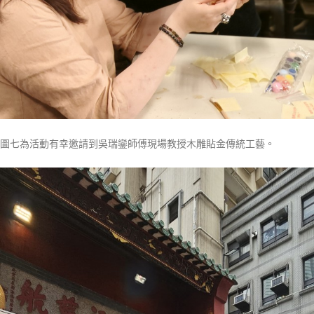
圖七為活動有幸邀請到吳瑞鑾師傅現場教授木雕貼金傳統工藝。