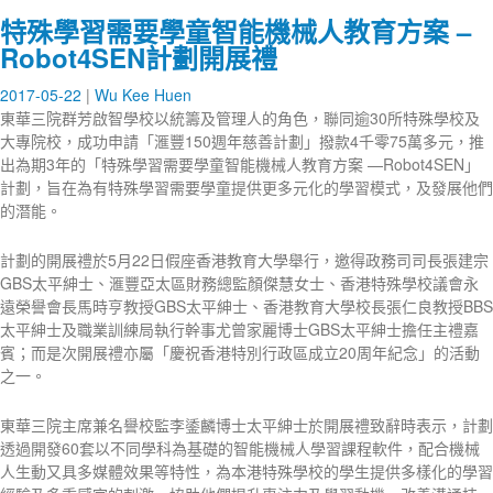
特殊學習需要學童智能機械人教育方案 –
Robot4SEN計劃開展禮
2017-05-22
Wu Kee Huen
東華三院群芳啟智學校以統籌及管理人的角色，聯同逾30所特殊學校及
大專院校，成功申請「滙豐150週年慈善計劃」撥款4千零75萬多元，推
出為期3年的「特殊學習需要學童智能機械人教育方案 —Robot4SEN」
計劃，旨在為有特殊學習需要學童提供更多元化的學習模式，及發展他們
的潛能。
計劃的開展禮於5月22日假座香港教育大學舉行，邀得政務司司長張建宗
GBS太平紳士、滙豐亞太區財務總監顏傑慧女士、香港特殊學校議會永
遠榮譽會長馬時亨教授GBS太平紳士、香港教育大學校長張仁良教授BBS
太平紳士及職業訓練局執行幹事尤曾家麗博士GBS太平紳士擔任主禮嘉
賓；而是次開展禮亦屬「慶祝香港特別行政區成立20周年紀念」的活動
之一。
東華三院主席兼名譽校監李鋈麟博士太平紳士於開展禮致辭時表示，計劃
透過開發60套以不同學科為基礎的智能機械人學習課程軟件，配合機械
人生動又具多媒體效果等特性，為本港特殊學校的學生提供多樣化的學習