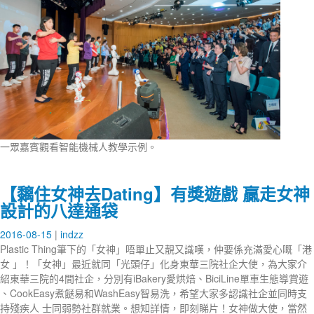
一眾嘉賓觀看智能機械人教學示例。
【黐住女神去Dating】有奬遊戲 贏走女神
設計的八達通袋
2016-08-15
indzz
Plastic Thing筆下的「女神」唔單止又靚又識嘆，仲要係充滿愛心嘅「港
女 」！「女神」最近就同「光頭仔」化身東華三院社企大使，為大家介
紹東華三院的4間社企，分別有iBakery愛烘焙、BiciLine單車生態導賞遊
、CookEasy煮餸易和WashEasy智易洗，希望大家多認識社企並同時支
持殘疾人 士同弱勢社群就業。想知詳情，即刻睇片！女神做大使，當然