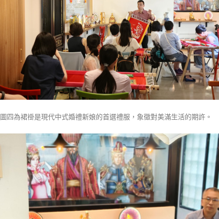
圖四為裙褂是現代中式婚禮新娘的首選禮服，象徵對美滿生活的期許。