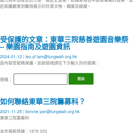
近距離觀賞到難得展示的珍貴文物、檔案及館藏。
受保護的文章：東華三院慈善遊園音樂祭
– 樂園指南及遊園資訊
2024-01-12
leo.yf.lam@tungwah.org.hk
該內容受密碼保護。如欲檢視請在下方輸入你的密碼：
密碼：
如何聯絡東華三院籌募科？
2021-11-25
bonnie.yan@tungwah.org.hk
東華三院籌募科
全年捐款熱線：1878 333