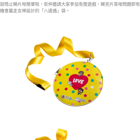
就唔止睇片咁簡單啦，佢仲邀請大家參加有奬遊戲，睇完片答啱問題即有
機會贏走女神設計的「八達通」袋。