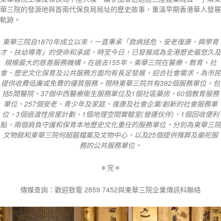
華三院的發源地與首兩代保良局局址的歷史故事，重溫早期香港華人發展
軌跡。
東華三院自
1870
年成立以來，一直秉承「救病拯危、安老復康、興學育
才、扶幼導青」的使命和承諾，時至今日，已發展成為全港歷史最悠久及
規模最大的慈善服務機構。在過去
155
年，東華三院在醫療、教育、社
會、歷史文化保育及公共服務方面均有長足發展，迎合社會需求，為市民
提供收費低廉或免費的優質服務。現時東華三院共有
392
個服務單位，包
括
5
間醫院、
37
個中西醫療衞生服務單位及
1
個社區藥房、
60
個教育服務
單位、
257
個安老、青少年及家庭、復康及社會企業
/
創新的社會服務單
位，
3
個過渡性房屋計劃、
1
個地理空間實驗室
(
營運伙伴
)
、
1
個回收便利
點、兩個肩負守護和保育本地歷史文化重任的服務單位，分別為東華三院
文物館和東華三院何超蕸檔案及文物中心，以及
25
個提供殯葬及廟祀服
務的公共服務單位。
＊完＊
傳媒查詢：歡迎致電 2859 7452與東華三院企業傳訊科聯絡