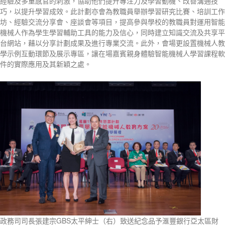
經驗及多重感官的刺激，協助他們提升專注力及學習動機、改善溝通技
巧，以提升學習成效。此計劃亦會為教職員舉辦學習研究比賽、培訓工作
坊、經驗交流分享會、座談會等項目，提高參與學校的教職員對運用智能
機械人作為學生學習輔助工具的能力及信心，同時建立知識交流及共享平
台網站，藉以分享計劃成果及進行專業交流。此外，會場更設置機械人教
學示例互動環節及展示專區，讓在場嘉賓親身體驗智能機械人學習課程軟
件的實際應用及其新穎之處。
政務司司長張建宗GBS太平紳士（右）致送紀念品予滙豐銀行亞太區財