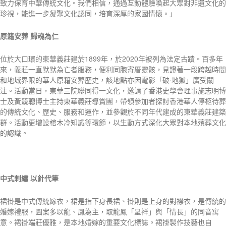
致力保育中華傳統文化。我們相信，通過互動體驗喚起大眾對非遺文化的
珍視，能進一步凝聚文化認同，培育深厚的家國情懷。」
原籍安葬
歸魂為仁
位於大口環的東華義莊建於1899年，於2020年被列為法定古蹟。百多年
來，義莊一直默默為亡者服務，便利同胞寄厝靈骸，見證著一段跨越時間
和地域界限的華人原籍安葬歷史，該地點亦因電影「破·地獄」廣受關
注。活動當日，東華三院聯同得一文化，邀請了香港史學會理事施志明博
士及黃競聰博士主持東華義莊導賞團，帶領參加者探討香港華人停柩待葬
的傳統文化、歷史、服務和運作，並參觀於不同年代建成的東華義莊建築
群。活動更增設棺木冷知識等環節，以生動方式深化大眾對本地殯葬文化
的認識。
中式刺繡
以針代筆
裙褂是中式傳統嫁衣，裙是指下身長裙、褂則是上身的對襟衣，是傳統的
婚嫁禮服，圖案多以龍、鳳為主，取龍鳳「呈祥」與「情長」的同音寓
意。裙褂端莊優雅，是本地婚嫁的重要文化標誌。裙褂製作技藝也自