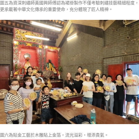
圖五為資深刺繡師黃國興師傅認為裙褂製作不僅考驗刺繡技藝精細程度，
更承載著中華文化傳承的重要使命，充分體現了匠人精神。
圖六為貼金工藝於木雕貼上金箔，流光溢彩，增添貴氣。